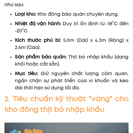
như sau:
Loại kho:
Kho đông bảo quản chuyên dụng.
Nhiệt độ vận hành:
Duy trì ổn định từ -18°C đến
-20°C.
Kích thước phủ bì:
5.0m (Dài) x 4.3m (Rộng) x
2.6m (Cao).
Sản phẩm bảo quản:
Thịt bò nhập khẩu (dạng
khối hoặc cắt sẵn).
Mục tiêu:
Giữ nguyên chất lượng cảm quan,
ngăn chặn sự phát triển của vi khuẩn và kéo
dài thời hạn sử dụng tối đa.
2. Tiêu chuẩn kỹ thuật "vàng" cho
kho đông thịt bò nhập khẩu