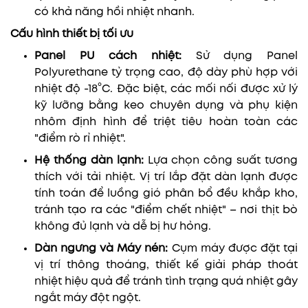
có khả năng hồi nhiệt nhanh.
Cấu hình thiết bị tối ưu
Panel PU cách nhiệt:
Sử dụng Panel
Polyurethane tỷ trọng cao, độ dày phù hợp với
nhiệt độ -18°C. Đặc biệt, các mối nối được xử lý
kỹ lưỡng bằng keo chuyên dụng và phụ kiện
nhôm định hình để triệt tiêu hoàn toàn các
"điểm rò rỉ nhiệt".
Hệ thống dàn lạnh:
Lựa chọn công suất tương
thích với tải nhiệt. Vị trí lắp đặt dàn lạnh được
tính toán để luồng gió phân bổ đều khắp kho,
tránh tạo ra các "điểm chết nhiệt" – nơi thịt bò
không đủ lạnh và dễ bị hư hỏng.
Dàn ngưng và Máy nén:
Cụm máy được đặt tại
vị trí thông thoáng, thiết kế giải pháp thoát
nhiệt hiệu quả để tránh tình trạng quá nhiệt gây
ngắt máy đột ngột.