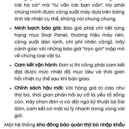
cái họ có" mà "tư vấn cái bạn cần". Họ phải
chứng minh được công suất máy dựa trên bảng
tính tải nhiệt cụ thể, không nói chung chung.
Minh bạch báo giá:
Báo giá phải chi tiết từng
hạng mục (loại Panel, thương hiệu máy nén,
công suất dàn lạnh, chi phí nhân công). Hãy
cảnh giác với những báo giá "trọn gói" mập mờ
về chủng loại vật tư.
Cam kết vận hành:
Đơn vị thi công phải cam kết
đạt được mức nhiệt độ mục tiêu và thời gian
hồi nhiệt cụ thể sau khi bàn giao.
Chính sách hậu mãi:
Với hàng giá trị cao như
thịt bò, thời gian phản hồi sự cố là yếu tố sống
còn. Hãy chọn đơn vị có đội ngũ kỹ thuật tại Sài
Gòn, cam kết có mặt xử lý nhanh trong vòng vài
giờ.
Một hệ thống
kho đông bảo quản thịt bò nhập khẩu