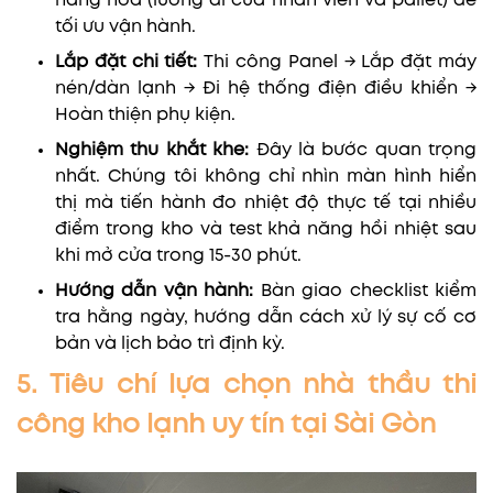
hàng hóa (luồng đi của nhân viên và pallet) để
tối ưu vận hành.
Lắp đặt chi tiết:
Thi công Panel → Lắp đặt máy
nén/dàn lạnh → Đi hệ thống điện điều khiển →
Hoàn thiện phụ kiện.
Nghiệm thu khắt khe:
Đây là bước quan trọng
nhất. Chúng tôi không chỉ nhìn màn hình hiển
thị mà tiến hành đo nhiệt độ thực tế tại nhiều
điểm trong kho và test khả năng hồi nhiệt sau
khi mở cửa trong 15-30 phút.
Hướng dẫn vận hành:
Bàn giao checklist kiểm
tra hằng ngày, hướng dẫn cách xử lý sự cố cơ
bản và lịch bảo trì định kỳ.
5. Tiêu chí lựa chọn nhà thầu thi
công kho lạnh uy tín tại Sài Gòn