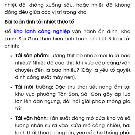
nhiệt độ không xuống sâu, hoặc nhiệt độ không
đồng đều giữa các vị trí trong kho.
Bài toán tính tải nhiệt thực tế
Để
kho lạnh công nghiệp
vận hành ổn định, Kho
Lạnh Sài Gòn thực hiện tính toán chi tiết 3 loại tải
chính:
Tải sản phẩm:
Lượng thịt bò nhập mỗi lô là bao
nhiêu? Nhiệt độ của thịt khi vừa cập cảng/vận
chuyển đến là bao nhiêu? (Đây là yếu tố quyết
định công suất máy nén).
Tải môi trường:
Đặc thù thời tiết nóng ẩm tại
khu vực phường Tân Sơn, Sài Gòn gây áp lực
lớn lên dàn ngưng, đòi hỏi giải pháp thông gió
tốt.
Tải vận hành:
Tần suất đóng mở cửa kho và số
lượng nhân sự ra vào. Cửa mở càng nhiều, hơi
lạnh thất thoát càng lớn, yêu cầu hệ thống phải