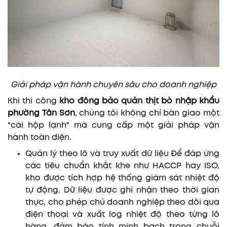
Giải pháp vận hành chuyên sâu cho doanh nghiệp
Khi thi công
kho đông bảo quản thịt bò nhập khẩu
phường Tân Sơn
, chúng tôi không chỉ bàn giao một
"cái hộp lạnh" mà cung cấp một giải pháp vận
hành toàn diện.
Quản lý theo lô và truy xuất dữ liệu Để đáp ứng
các tiêu chuẩn khắt khe như HACCP hay ISO,
kho được tích hợp hệ thống giám sát nhiệt độ
tự động. Dữ liệu được ghi nhận theo thời gian
thực, cho phép chủ doanh nghiệp theo dõi qua
điện thoại và xuất log nhiệt độ theo từng lô
hàng, đảm bảo tính minh bạch trong chuỗi