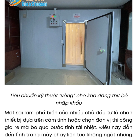
Tiêu chuẩn kỹ thuật "vàng" cho kho đông thịt bò
nhập khẩu
Một sai lầm phổ biến của nhiều chủ đầu tư là chọn
thiết bị dựa trên cảm tính hoặc chọn đơn vị thi công
giá rẻ mà bỏ qua bước tính tải nhiệt. Điều này dẫn
đến tình trạng máy chạy liên tục không ngắt nhưng