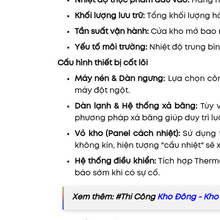
Nhiệt độ thực phẩm đầu vào:
Hàng n
Khối lượng lưu trữ:
Tổng khối lượng hà
Tần suất vận hành:
Cửa kho mở bao n
Yếu tố môi trường:
Nhiệt độ trung bìn
Cấu hình thiết bị cốt lõi
Máy nén & Dàn ngưng:
Lựa chọn côn
máy đột ngột.
Dàn lạnh & Hệ thống xả băng:
Tùy 
phương pháp xả băng giúp duy trì luồ
Vỏ kho (Panel cách nhiệt):
Sử dụng 
không kín, hiện tượng "cầu nhiệt" sẽ 
Hệ thống điều khiển:
Tích hợp Thermo
báo sớm khi có sự cố.
Xem thêm: #Thi Công
Kho Đông - Kho