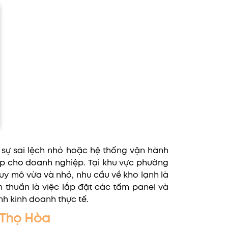
sự sai lệch nhỏ hoặc hệ thống vận hành
iếp cho doanh nghiệp. Tại khu vực phường
quy mô vừa và nhỏ, nhu cầu về kho lạnh là
 thuần là việc lắp đặt các tấm panel và
ình kinh doanh thực tế.
 Thọ Hòa