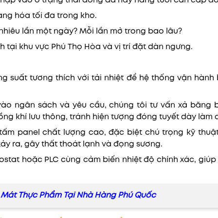
hập vào ở trạng thái đông đá hay hàng tươi cần cấp đ
ng hóa tối đa trong kho.
hiêu lần một ngày? Mỗi lần mở trong bao lâu?
h tại khu vực Phú Thọ Hòa và vị trí đặt dàn ngưng.
g suất tương thích với tải nhiệt để hệ thống vận hành 
vào ngân sách và yêu cầu, chúng tôi tư vấn xả băng 
ng khí lưu thông, tránh hiện tượng đóng tuyết dày làm c
tấm panel chất lượng cao, đặc biệt chú trọng kỹ thuật
xảy ra, gây thất thoát lạnh và đọng sương.
stat hoặc PLC cùng cảm biến nhiệt độ chính xác, giúp t
 Mát Thực Phẩm Tại Nhà Hàng Phú Quốc