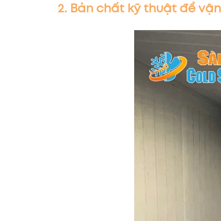
2. Bản chất kỹ thuật để v