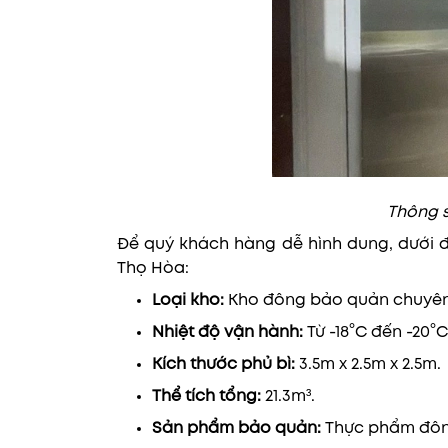
Thông 
Để quý khách hàng dễ hình dung, dưới đ
Thọ Hòa:
Loại kho:
Kho đông bảo quản chuyên
Nhiệt độ vận hành:
Từ -18°C đến -20°C
Kích thước phủ bì:
3.5m x 2.5m x 2.5m.
Thể tích tổng:
21.3m³.
Sản phẩm bảo quản:
Thực phẩm đông 