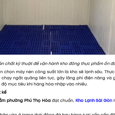
ản chất kỹ thuật để vận hành kho đông thực phẩm ổn đị
n chọn máy nén công suất lớn là kho sẽ lạnh sâu. Thực
 chạy ngắt quãng liên tục, gây lãng phí điện năng và gi
t độ mục tiêu khi hàng hóa nhập vào nhiều.
t kế
hẩm phường Phú Thọ Hòa
đạt chuẩn,
Kho Lạnh Sài Gòn