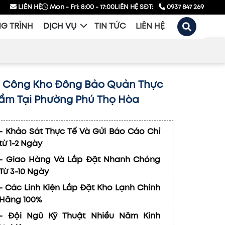
LIÊN HỆ
Mon - Fri: 8:00 - 17:00
LIÊN HỆ SĐT:
0937 847 269
G TRÌNH
DỊCH VỤ
TIN TỨC
LIÊN HỆ
i Công Kho Đông Bảo Quản Thực
ẩm Tại Phường Phú Thọ Hòa
- Khảo Sát Thực Tế Và Gửi Báo Cáo Chỉ
từ 1-2 Ngày
- Giao Hàng Và Lắp Đặt Nhanh Chóng
Từ 3-10 Ngày
- Các Linh Kiện Lắp Đặt Kho Lạnh Chính
Hãng 100%
- Đội Ngũ Kỹ Thuật Nhiều Năm Kinh