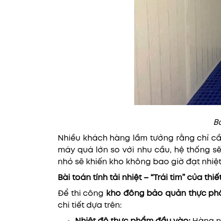
B
Nhiều khách hàng lầm tưởng rằng chỉ cầ
máy quá lớn so với nhu cầu, hệ thống sẽ
nhỏ sẽ khiến kho không bao giờ đạt nhiệ
Bài toán tính tải nhiệt – “Trái tim” của thiế
Để thi công
kho đông bảo quản thực p
chi tiết dựa trên: