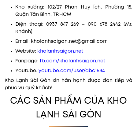
Kho xưởng: 102/27 Phan Huy Ích, Phường 15,
Quận Tân Bình, TP.HCM
Điện thoại: 0937 847 269 – 090 678 2442 (Mr.
Khánh)
Email: kholanhsaigon.net@gmail.com
Website:
kholanhsaigon.net
Fanpage:
fb.com/kholanhsaigon.net
Youtube:
youtube.com/user/abc1684
Kho Lạnh Sài Gòn xin hân hạnh được đón tiếp và
phục vụ quý khách!
CÁC SẢN PHẨM CỦA KHO
LẠNH SÀI GÒN