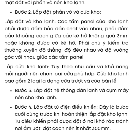
mặt đất với phần vỏ nền kho lạnh.
Bước 2. Lắp đặt phần vỏ và cửa kho:
Lắp đặt vỏ kho lạnh: Các tấm panel của kho lạnh
phải được đảm bảo dán chặt vào nhau, phải đảm
bảo khoảng cách giữa các kẽ hở không quá 3mm
hoặc không được có kẽ hở. Phải chú ý kiểm tra
thường xuyên độ thẳng, độ đều nhau và độ vuông
góc với nhau giữa các tấm panel.
Lắp cửa kho lạnh: Tùy theo nhu cầu và khả năng
mỗi người nên chọn loại cửa phù hợp. Cửa kho lạnh
bao gồm 2 loại là dạng cửa trượt và cửa bản lề.
Bước 3. Lắp đặt hệ thống dàn lạnh và cụm máy
nén cho kho lạnh.
Bước 4. Lắp đặt tủ điện điều khiển: Đây là bước
cuối cùng trước khi hoàn thiện lắp đặt kho lạnh.
Tủ điều khiển phải được đặt ở nơi khô ráo tránh
nơi ẩm ướt, đặt cách nền ít nhất 300mm.