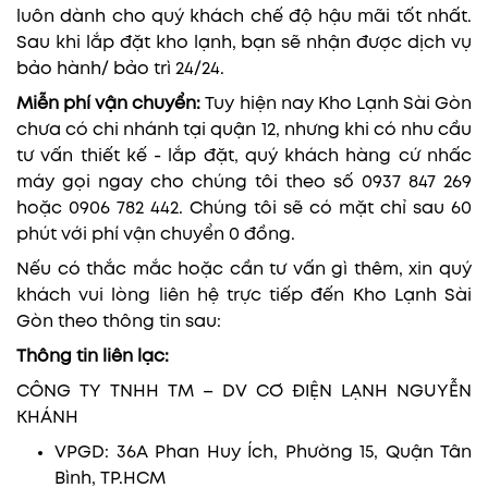
luôn dành cho quý khách chế độ hậu mãi tốt nhất.
Sau khi lắp đặt kho lạnh, bạn sẽ nhận được dịch vụ
bảo hành/ bảo trì 24/24.
Miễn phí vận chuyển:
Tuy hiện nay Kho Lạnh Sài Gòn
chưa có chi nhánh tại quận 12, nhưng khi có nhu cầu
tư vấn thiết kế - lắp đặt, quý khách hàng cứ nhấc
máy gọi ngay cho chúng tôi theo số 0937 847 269
hoặc 0906 782 442. Chúng tôi sẽ có mặt chỉ sau 60
phút với phí vận chuyển 0 đồng.
Nếu có thắc mắc hoặc cần tư vấn gì thêm, xin quý
khách vui lòng liên hệ trực tiếp đến Kho Lạnh Sài
Gòn theo thông tin sau:
Thông tin liên lạc:
CÔNG TY TNHH TM – DV CƠ ĐIỆN LẠNH NGUYỄN
KHÁNH
VPGD: 36A Phan Huy Ích, Phường 15, Quận Tân
Bình, TP.HCM