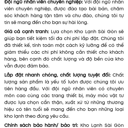
Đội ngũ nhân viên chuyên nghiệp:
Với đội ngũ nhân
viên chuyên nghiệp, được đào tạo bài bản, chăm
sóc khách hàng tận tâm và chu đáo, chúng tôi tự
tin sẽ mang đến cho bạn sự hài lòng.
Giá cả cạnh tranh:
Lựa chọn Kho Lạnh Sài Gòn sẽ
giúp bạn tiết kiệm tối đa chi phí lắp đặt. Chúng tôi
đã thiết kế, tính toán một cách kỹ lưỡng để có thể
giảm thiểu các chi phí không cần thiết cho khách
hàng, bên cạnh đó chất lượng và độ bền của kho
vẫn được đảm bảo.
Lắp đặt nhanh chóng, chất lượng tuyệt đối:
Chất
lượng sản phẩm là yếu tố luôn được chúng tôi ưu
tiên hàng đầu. Với đội ngũ nhân viên có chuyên
môn cao cùng các trang thiết bị, máy móc vật tư
được lựa chọn cẩn thận, xuất xứ từ những thương
hiệu có tên tuổi sẽ mang đến cho bạn những loại
kho lạnh theo đúng yêu cầu.
Chính sách bảo hành/ bảo trì:
Kho Lạnh Sài Gòn