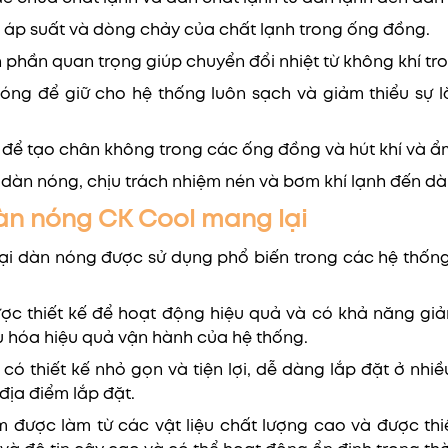
 áp suất và dòng chảy của chất lạnh trong ống đồng.
ành phần quan trọng giúp chuyển đổi nhiệt từ không khí t
nóng để giữ cho hệ thống luôn sạch và giảm thiểu sự 
ể tạo chân không trong các ống đồng và hút khí và ẩm
dàn nóng, chịu trách nhiệm nén và bơm khí lạnh đến dà
dàn nóng CK Cool mang lại
ại dàn nóng được sử dụng phổ biến trong các hệ thống
ược thiết kế để hoạt động hiệu quả và có khả năng giả
ưu hóa hiệu quả vận hành của hệ thống.
ó thiết kế nhỏ gọn và tiện lợi, dễ dàng lắp đặt ở nhiều 
 địa điểm lắp đặt.
 được làm từ các vật liệu chất lượng cao và được thi