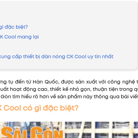
ì đặc biệt?
K Cool mang lại
cung cấp thiết bị dàn nóng CK Cool uy tín nhất
g tụ đến từ Hàn Quốc, được sản xuất với công nghệ ti
uất hoạt động cao, thiết kế nhỏ gọn, thuận tiện trong 
 Gòn tìm hiểu rõ hơn về sản phẩm này thông qua bài viế
 Cool có gì đặc biệt?