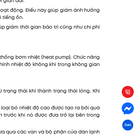
i gian dài.
h hoạt động. Điều này giúp giảm ảnh hưởng
 tiếng ồn.
p giảm thời gian bảo trì cũng như chi phí
ệ thống bơm nhiệt (heat pump). Chức năng
chỉnh nhiệt độ không khí trong không gian
rạng thái khí thành trạng thái lỏng. Khi
 loại bỏ nhiệt độ cao được tạo ra bởi quá
h trước khi nó được đưa trở lại bên trong
 đưa qua các van và bộ phận của dàn lạnh