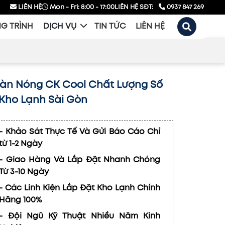
LIÊN HỆ
Mon - Fri: 8:00 - 17:00
LIÊN HỆ SĐT:
0937 847 269
G TRÌNH
DỊCH VỤ
TIN TỨC
LIÊN HỆ
àn Nóng CK Cool Chất Lượng Số
- Kho Lạnh Sài Gòn
- Khảo Sát Thực Tế Và Gửi Báo Cáo Chỉ
từ 1-2 Ngày
- Giao Hàng Và Lắp Đặt Nhanh Chóng
Từ 3-10 Ngày
- Các Linh Kiện Lắp Đặt Kho Lạnh Chính
Hãng 100%
- Đội Ngũ Kỹ Thuật Nhiều Năm Kinh