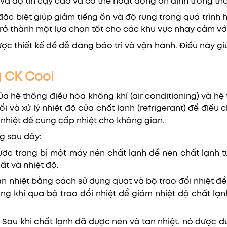
 và độ tin cậy cao và có thể hoạt động ổn định trong thờ
 đặc biệt giúp giảm tiếng ồn và độ rung trong quá trìn
rở thành một lựa chọn tốt cho các khu vực nhạy cảm với
c thiết kế để dễ dàng bảo trì và vận hành. Điều này giú
g CK Cool
a hệ thống điều hòa không khí (air conditioning) và h
 và xử lý nhiệt độ của chất lạnh (refrigerant) để điều 
nhiệt để cung cấp nhiệt cho không gian.
g sau đây:
c trang bị một máy nén chất lạnh để nén chất lạnh từ t
ất và nhiệt độ.
n nhiệt bằng cách sử dụng quạt và bộ trao đổi nhiệt để
ông khí qua bộ trao đổi nhiệt để giảm nhiệt độ chất lạn
: Sau khi chất lạnh đã được nén và tản nhiệt, nó được