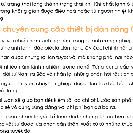
từ trạng thái lỏng thành trạng thái khí. Khi chất lạnh ở
 trong không gian được điều hoà hoặc từ nguồn nhiệt k
g.
ị chuyên cung cấp thiết bị dàn nóng 
n vị với nhiều năm kinh nghiệm trong ngành công nghiệ
 tư ngành lạnh, đặc biệt là dàn nóng CK Cool chính hãng 
nhận được những lợi ích tuyệt vời mà không phải nơi nà
 nhiều năm kinh nghiệm trong nghề. Từng cung cấp và 
 dài từ Nam ra Bắc và nhận lại những phản hồi rất tích
i ngũ nhân viên chuyên nghiệp, được đào tạo bài bản, 
ài lòng.
 Gòn sẽ giúp bạn tiết kiệm tối đa chi phí. Các sản phẩ
c sẽ vô cùng xứng đáng với chi phí bạn đã bỏ ra.
ng sản phẩm là yếu tố luôn được chúng tôi ưu tiên hà
c vật tư được lựa chọn cẩn thận, xuất xứ từ những thư
ượng tuyệt đối.