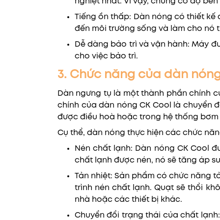
nghiệt nhất. Vì vậy, chúng có độ bền
Tiếng ồn thấp: Dàn nóng có thiết kế
đến môi trường sống và làm cho nó t
Dễ dàng bảo trì và vận hành: Máy đượ
cho việc bảo trì.
3. Chức năng của dàn nón
Dàn ngưng tụ là một thành phần chính củ
chính của dàn nóng CK Cool là chuyển đổi
được điều hoà hoặc trong hệ thống bơm 
Cụ thể, dàn nóng thực hiện các chức năn
Nén chất lạnh: Dàn nóng CK Cool đượ
chất lạnh được nén, nó sẽ tăng áp su
Tản nhiệt: Sản phẩm có chức năng tả
trình nén chất lạnh. Quạt sẽ thổi kh
nhà hoặc các thiết bị khác.
Chuyển đổi trạng thái của chất lạnh