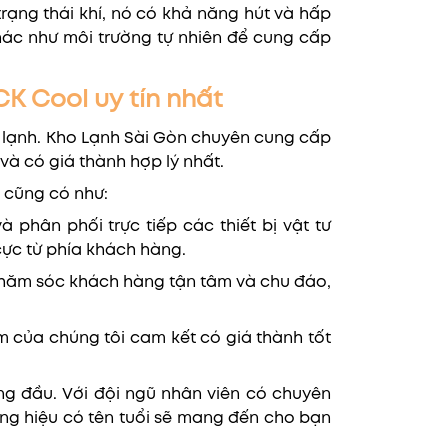
 trạng thái khí, nó có khả năng hút và hấp
hác như môi trường tự nhiên để cung cấp
CK Cool uy tín nhất
p lạnh. Kho Lạnh Sài Gòn chuyên cung cấp
và có giá thành hợp lý nhất.
o cũng có như:
phân phối trực tiếp các thiết bị vật tư
 cực từ phía khách hàng.
chăm sóc khách hàng tận tâm và chu đáo,
m của chúng tôi cam kết có giá thành tốt
ng đầu. Với đội ngũ nhân viên có chuyên
ơng hiệu có tên tuổi sẽ mang đến cho bạn