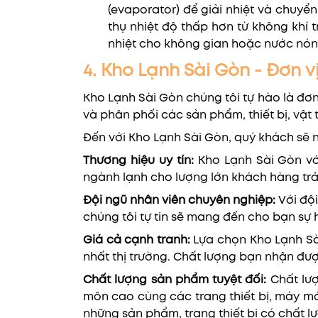
(evaporator) để giải nhiệt và chuyển 
thụ nhiệt độ thấp hơn từ không khí
nhiệt cho không gian hoặc nước nón
4. Kho Lạnh Sài Gòn - Đơn v
Kho Lạnh Sài Gòn chúng tôi tự hào là đơ
và phân phối các sản phẩm, thiết bị, vật
Đến với Kho Lạnh Sài Gòn, quý khách sẽ 
Thương hiệu uy tín:
Kho Lạnh Sài Gòn với
ngành lạnh cho lượng lớn khách hàng trải
Đội ngũ nhân viên chuyên nghiệp:
Với độ
chúng tôi tự tin sẽ mang đến cho bạn sự h
Giá cả cạnh tranh:
Lựa chọn Kho Lạnh Sài
nhất thị trường. Chất lượng bạn nhận đượ
Chất lượng sản phẩm tuyệt đối:
Chất lượ
môn cao cùng các trang thiết bị, máy mó
những sản phẩm, trang thiết bị có chất l