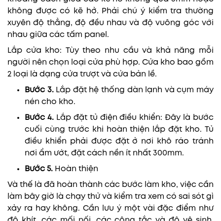
không được có kẽ hở. Phải chú ý kiểm tra thường
xuyên độ thẳng, độ đều nhau và độ vuông góc với
nhau giữa các tấm panel.
Lắp cửa kho: Tùy theo nhu cầu và khả năng mỗi
người nên chọn loại cửa phù hợp. Cửa kho bao gồm
2 loại là dạng cửa trượt và cửa bản lề.
Bước 3.
Lắp đặt hệ thống dàn lạnh và cụm máy
nén cho kho.
Bước 4.
Lắp đặt tủ điện điều khiển: Đây là bước
cuối cùng trước khi hoàn thiện lắp đặt kho. Tủ
điều khiển phải được đặt ở nơi khô ráo tránh
nơi ẩm ướt, đặt cách nền ít nhất 300mm.
Bước 5.
Hoàn thiện
Và thế là đã hoàn thành các bước làm kho, việc cần
làm bây giờ là chạy thử và kiểm tra xem có sai sót gì
xảy ra hay không. Cần lưu ý một vài đặc điểm như
độ khít, các mối nối, các công tắc và độ vệ sinh,