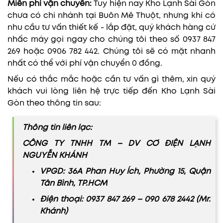
Miễn phí vận chuyển:
Tuy hiện nay Kho Lạnh Sài Gòn
chưa có chi nhánh tại Buôn Mê Thuột, nhưng khi có
nhu cầu tư vấn thiết kế - lắp đặt, quý khách hàng cứ
nhấc máy gọi ngay cho chúng tôi theo số 0937 847
269 hoặc 0906 782 442. Chúng tôi sẽ có mặt nhanh
nhất có thể với phí vận chuyển 0 đồng.
Nếu có thắc mắc hoặc cần tư vấn gì thêm, xin quý
khách vui lòng liên hệ trực tiếp đến Kho Lạnh Sài
Gòn theo thông tin sau:
Thông tin liên lạc:
CÔNG TY TNHH TM – DV CƠ ĐIỆN LẠNH
NGUYỄN KHÁNH
VPGD: 36A Phan Huy Ích, Phường 15, Quận
Tân Bình, TP.HCM
Điện thoại: 0937 847 269 – 090 678 2442 (Mr.
Khánh)