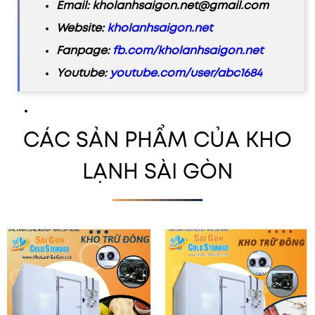
Email: kholanhsaigon.net@gmail.com
Website:
kholanhsaigon.net
Fanpage:
fb.com/kholanhsaigon.net
Youtube:
youtube.com/user/abc1684
CÁC SẢN PHẨM CỦA KHO
LẠNH SÀI GÒN