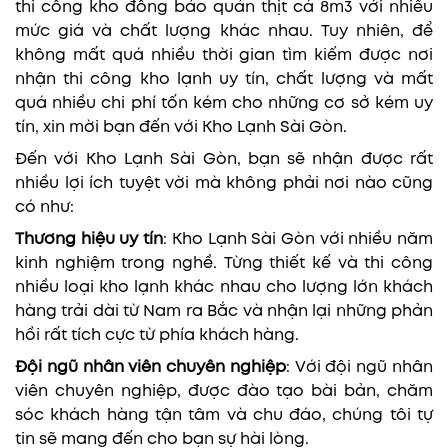
thi công kho đông bảo quản thịt cá 8m3 với nhiều
mức giá và chất lượng khác nhau. Tuy nhiên, để
không mất quá nhiều thời gian tìm kiếm được nơi
nhận thi công kho lạnh uy tín, chất lượng và mất
quá nhiều chi phí tốn kém cho những cơ sở kém uy
tín, xin mời bạn đến với Kho Lạnh Sài Gòn.
Đến với Kho Lạnh Sài Gòn, bạn sẽ nhận được rất
nhiều lợi ích tuyệt vời mà không phải nơi nào cũng
có như:
Thương hiệu uy tín
: Kho Lạnh Sài Gòn với nhiều năm
kinh nghiệm trong nghề. Từng thiết kế và thi công
nhiều loại kho lạnh khác nhau cho lượng lớn khách
hàng trải dài từ Nam ra Bắc và nhận lại những phản
hồi rất tích cực từ phía khách hàng.
Đội ngũ nhân viên chuyên nghiệp
: Với đội ngũ nhân
viên chuyên nghiệp, được đào tạo bài bản, chăm
sóc khách hàng tận tâm và chu đáo, chúng tôi tự
tin sẽ mang đến cho bạn sự hài lòng.