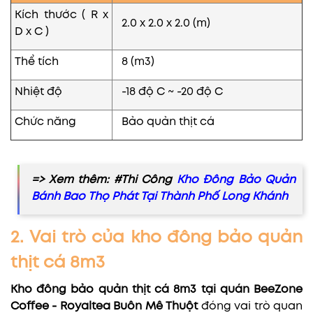
Kích thước ( R x
2.0 x 2.0 x 2.0 (m)
D x C )
Thể tích
8 (m3)
Nhiệt độ
-18 độ C ~ -20 độ C
Chức năng
Bảo quản thịt cá
=> Xem thêm: #Thi Công
Kho Đông Bảo Quản
Bánh Bao Thọ Phát Tại Thành Phố Long Khánh
2. Vai trò của kho đông bảo quản
thịt cá 8m3
Kho đông bảo quản thịt cá 8m3 tại quán BeeZone
Coffee - Royaltea Buôn Mê Thuột
đóng vai trò quan