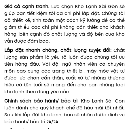
Giá cả cạnh tranh
: Lựa chọn Kho Lạnh Sài Gòn sẽ
giúp bạn tiết kiệm tối đa chi phí lắp đặt. Chúng tôi
đã thiết kế, tính toán một cách kỹ lưỡng để có thể
giảm thiểu các chi phí không cần thiết cho khách
hàng, bên cạnh đó chất lượng và độ bền của kho
vẫn được đảm bảo.
Lắp đặt nhanh chóng, chất lượng tuyệt đối:
Chất
lượng sản phẩm là yếu tố luôn được chúng tôi ưu
tiên hàng đầu. Với đội ngũ nhân viên có chuyên
môn cao cùng các trang thiết bị, máy móc vật tư
được lựa chọn cẩn thận, xuất xứ từ những thương
hiệu có tên tuổi sẽ mang đến cho bạn những loại
kho lạnh theo đúng yêu cầu.
Chính sách bảo hành/ bảo trì
: Kho Lạnh Sài Gòn
luôn dành cho quý khách chế độ hậu mãi tốt nhất.
Sau khi lắp đặt kho lạnh, bạn sẽ nhận được dịch vụ
bảo hành/ bảo trì 24/24.