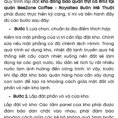
Quy trình lắp đặt
kho đông bảo quản thịt cá 8m3 tại
quán BeeZone Coffee - Royaltea Buôn Mê Thuột
phải được thực hiện kỹ càng, tỉ mỉ và tiến hành đầy
đủ các bước sau đây:
Bước 1.
Lựa chọn, chuẩn bị địa điểm thích hợp:
Kiểm tra mặt phẳng của vị trí cần lắp đặt kho. Chỉnh
sửa nếu mặt phẳng có độ chênh lệch >5mm. Trong
quá trình sử dụng kho, nhiệt độ lạnh truyền qua hệ
thống kết cấu cách nhiệt xuống nền đất sẽ làm
đọng lại các giọt nước, lâu dần sẽ tích tụ rất nhiều
nước làm ảnh hưởng đến công trình. Vì vậy, trước
khi lắp đặt kho bảo quản hàng hóa cần xây dựng
con lươn để tạo ra khoảng cách giữa mặt đất với
phần vỏ nền kho lạnh.
Bước 2.
Lắp đặt phần vỏ và cửa kho:
Lắp đặt vỏ kho: Các tấm panel của kho phải được
đảm bảo dán chặt vào nhau, phải đảm bảo
khoảng cách giữa các kẽ hở không quá 3mm hoặc