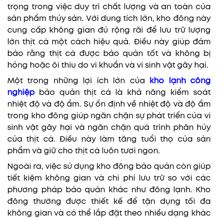
trọng trong việc duy trì chất lượng và an toàn của
sản phẩm thủy sản. Với dung tích lớn, kho đông này
cung cấp không gian đủ rộng rãi để lưu trữ lượng
lớn thịt cá một cách hiệu quả. Điều này giúp đảm
bảo rằng thịt cá được bảo quản tốt và không bị
hỏng hoặc ôi thiu do vi khuẩn và vi sinh vật gây hại.
Một trong những lợi ích lớn của
kho lạnh công
nghiệp
bảo quản thịt cá là khả năng kiểm soát
nhiệt độ và độ ẩm. Sự ổn định về nhiệt độ và độ ẩm
trong kho đông giúp ngăn chặn sự phát triển của vi
sinh vật gây hại và ngăn chặn quá trình phân hủy
của thịt cá. Điều này làm tăng tuổi thọ của sản
phẩm và giữ cho thịt cá luôn tươi ngon.
Ngoài ra, việc sử dụng kho đông bảo quản còn giúp
tiết kiệm không gian và chi phí lưu trữ so với các
phương pháp bảo quản khác như đông lạnh. Kho
đông thường được thiết kế để tận dụng tối đa
không gian và có thể lắp đặt theo nhiều dạng khác