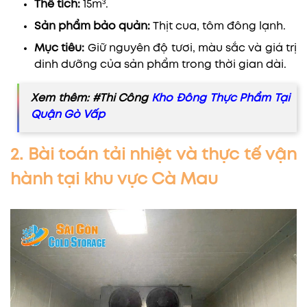
Thể tích:
15m³.
Sản phẩm bảo quản:
Thịt cua, tôm đông lạnh.
Mục tiêu:
Giữ nguyên độ tươi, màu sắc và giá trị
dinh dưỡng của sản phẩm trong thời gian dài.
Xem thêm: #Thi Công
Kho Đông Thực Phẩm Tại
Quận Gò Vấp
2. Bài toán tải nhiệt và thực tế vận
hành tại khu vực Cà Mau