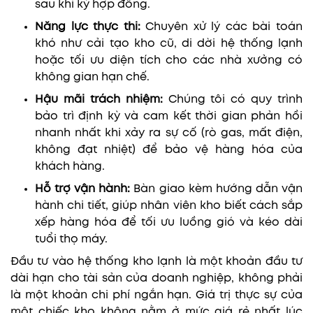
sau khi ký hợp đồng.
Năng lực thực thi:
Chuyên xử lý các bài toán
khó như cải tạo kho cũ, di dời hệ thống lạnh
hoặc tối ưu diện tích cho các nhà xưởng có
không gian hạn chế.
Hậu mãi trách nhiệm:
Chúng tôi có quy trình
bảo trì định kỳ và cam kết thời gian phản hồi
nhanh nhất khi xảy ra sự cố (rò gas, mất điện,
không đạt nhiệt) để bảo vệ hàng hóa của
khách hàng.
Hỗ trợ vận hành:
Bàn giao kèm hướng dẫn vận
hành chi tiết, giúp nhân viên kho biết cách sắp
xếp hàng hóa để tối ưu luồng gió và kéo dài
tuổi thọ máy.
Đầu tư vào hệ thống kho lạnh là một khoản đầu tư
dài hạn cho tài sản của doanh nghiệp, không phải
là một khoản chi phí ngắn hạn. Giá trị thực sự của
một chiếc kho không nằm ở mức giá rẻ nhất lúc