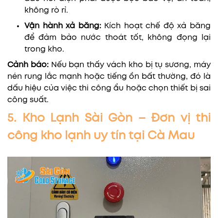
không rò rỉ.
Vận hành xả băng:
Kích hoạt chế độ xả băng
để đảm bảo nước thoát tốt, không đọng lại
trong kho.
Cảnh báo:
Nếu bạn thấy vách kho bị tụ sương, máy
nén rung lắc mạnh hoặc tiếng ồn bất thường, đó là
dấu hiệu của việc thi công ẩu hoặc chọn thiết bị sai
công suất.
5. Kho Lạnh Sài Gòn – Đơn vị thi
công kho lạnh uy tín tại Cà Mau