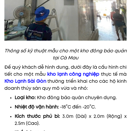
Thông số kỹ thuật mẫu cho một kho đông bảo quản
tại Cà Mau
Để quý khách dễ hình dung, dưới đây là cấu hình chi
tiết cho một mẫu
kho lạnh công nghiệp
thực tế mà
Kho Lạnh Sài Gòn
thường triển khai cho các hộ kinh
doanh thủy sản quy mô vừa và nhỏ:
Loại kho:
Kho đông bảo quản chuyên dụng.
Nhiệt độ vận hành:
-18°C đến -20°C.
Kích thước phủ bì:
3.0m (Dài) x 2.0m (Rộng) x
2.5m (Cao).