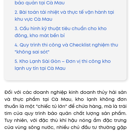
bảo quản tại Cà Mau
2. Bài toán tải nhiệt và thực tế vận hành tại
khu vực Cà Mau
3. Cấu hình kỹ thuật tiêu chuẩn cho kho
đông, kho mát bền bỉ
4. Quy trình thi công và Checklist nghiệm thu
"không sai sót"
5. Kho Lạnh Sài Gòn – Đơn vị thi công kho
lạnh uy tín tại Cà Mau
Đối với các doanh nghiệp kinh doanh thủy hải sản
và thực phẩm tại Cà Mau, kho lạnh không đơn
thuần là một "chiếc tủ lớn" để chứa hàng, mà là trái
tim của quy trình bảo quản chất lượng sản phẩm.
Tuy nhiên, với đặc thù khí hậu nóng ẩm đặc trưng
của vùng sông nước, nhiều chủ đầu tư thường gặp