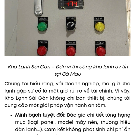
Kho Lạnh Sài Gòn – Đơn vị thi công kho lạnh uy tín
tại Cà Mau
Chúng tôi hiểu rằng, với doanh nghiệp, mỗi giờ kho
lạnh gặp sự cố là một giờ rủi ro về tài chính. Vì vậy,
Kho Lạnh Sài Gòn không chỉ bán thiết bị, chúng tôi
cung cấp một giải pháp vận hành an tâm.
Minh bạch tuyệt đối:
Báo giá chi tiết từng hạng
mục (loại panel, model máy nén, thương hiệu
dàn lạnh...). Cam kết không phát sinh chi phí ẩn