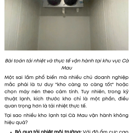
Bài toán tải nhiệt và thực tế vận hành tại khu vực Cà
Mau
Một sai lầm phổ biến mà nhiều chủ doanh nghiệp
mắc phải là tư duy "kho càng to càng tốt" hoặc
chọn máy nén theo cảm tính. Tuy nhiên, trong kỹ
thuật lạnh, kích thước kho chỉ là một phần, điều
quan trọng hơn là tải nhiệt thực tế.
Tại sao nhiều kho lạnh tại Cà Mau vận hành không
hiệu quả?
Bỏ qua tải nhiệt môi trường:
Với độ ẩm cực cao