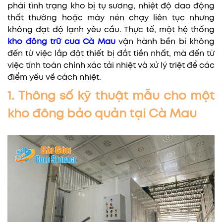
phải tình trạng kho bị tụ sương, nhiệt độ dao động
thất thường hoặc máy nén chạy liên tục nhưng
không đạt độ lạnh yêu cầu. Thực tế, một hệ thống
kho đông trữ cua Cà Mau
vận hành bền bỉ không
đến từ việc lắp đặt thiết bị đắt tiền nhất, mà đến từ
việc tính toán chính xác tải nhiệt và xử lý triệt để các
điểm yếu về cách nhiệt.
1. Thông số kỹ thuật mẫu cho một
kho đông bảo quản tại Cà Mau