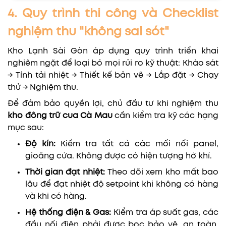
4. Quy trình thi công và Checklist
nghiệm thu "không sai sót"
Kho Lạnh Sài Gòn áp dụng quy trình triển khai
nghiêm ngặt để loại bỏ mọi rủi ro kỹ thuật: Khảo sát
→ Tính tải nhiệt → Thiết kế bản vẽ → Lắp đặt → Chạy
thử → Nghiệm thu.
Để đảm bảo quyền lợi, chủ đầu tư khi nghiệm thu
kho đông trữ cua Cà Mau
cần kiểm tra kỹ các hạng
mục sau:
Độ kín:
Kiểm tra tất cả các mối nối panel,
gioăng cửa. Không được có hiện tượng hở khí.
Thời gian đạt nhiệt:
Theo dõi xem kho mất bao
lâu để đạt nhiệt độ setpoint khi không có hàng
và khi có hàng.
Hệ thống điện & Gas:
Kiểm tra áp suất gas, các
đầu nối điện phải được bọc bảo vệ, an toàn,