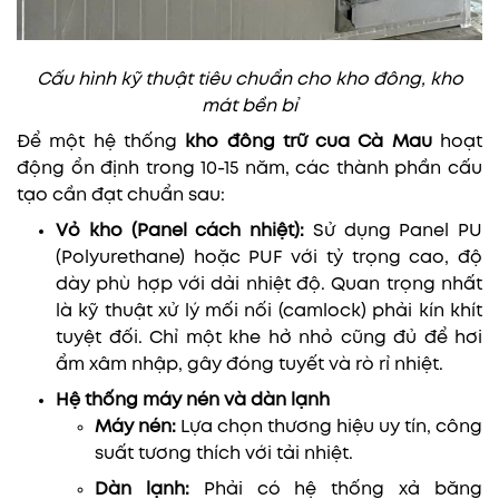
Cấu hình kỹ thuật tiêu chuẩn cho kho đông, kho
mát bền bỉ
Để một hệ thống
kho đông trữ cua Cà Mau
hoạt
động ổn định trong 10-15 năm, các thành phần cấu
tạo cần đạt chuẩn sau:
Vỏ kho (Panel cách nhiệt):
Sử dụng Panel PU
(Polyurethane) hoặc PUF với tỷ trọng cao, độ
dày phù hợp với dải nhiệt độ. Quan trọng nhất
là kỹ thuật xử lý mối nối (camlock) phải kín khít
tuyệt đối. Chỉ một khe hở nhỏ cũng đủ để hơi
ẩm xâm nhập, gây đóng tuyết và rò rỉ nhiệt.
Hệ thống máy nén và dàn lạnh
Máy nén:
Lựa chọn thương hiệu uy tín, công
suất tương thích với tải nhiệt.
Dàn lạnh:
Phải có hệ thống xả băng