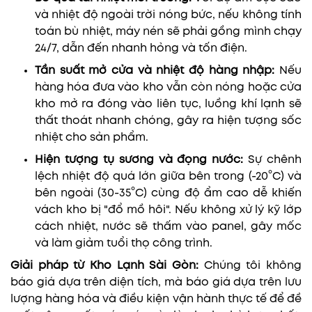
và nhiệt độ ngoài trời nóng bức, nếu không tính
toán bù nhiệt, máy nén sẽ phải gồng mình chạy
24/7, dẫn đến nhanh hỏng và tốn điện.
Tần suất mở cửa và nhiệt độ hàng nhập:
Nếu
hàng hóa đưa vào kho vẫn còn nóng hoặc cửa
kho mở ra đóng vào liên tục, luồng khí lạnh sẽ
thất thoát nhanh chóng, gây ra hiện tượng sốc
nhiệt cho sản phẩm.
Hiện tượng tụ sương và đọng nước:
Sự chênh
lệch nhiệt độ quá lớn giữa bên trong (-20°C) và
bên ngoài (30-35°C) cùng độ ẩm cao dễ khiến
vách kho bị "đổ mồ hôi". Nếu không xử lý kỹ lớp
cách nhiệt, nước sẽ thấm vào panel, gây mốc
và làm giảm tuổi thọ công trình.
Giải pháp từ Kho Lạnh Sài Gòn:
Chúng tôi không
báo giá dựa trên diện tích, mà báo giá dựa trên lưu
lượng hàng hóa và điều kiện vận hành thực tế để đề