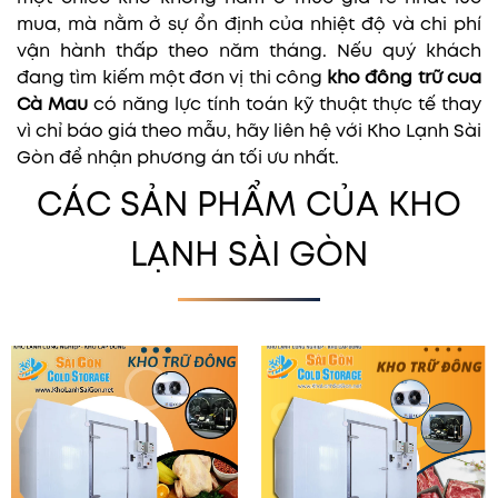
mua, mà nằm ở sự ổn định của nhiệt độ và chi phí
vận hành thấp theo năm tháng. Nếu quý khách
đang tìm kiếm một đơn vị thi công
kho đông trữ cua
Cà Mau
có năng lực tính toán kỹ thuật thực tế thay
vì chỉ báo giá theo mẫu, hãy liên hệ với Kho Lạnh Sài
Gòn để nhận phương án tối ưu nhất.
CÁC SẢN PHẨM CỦA KHO
LẠNH SÀI GÒN