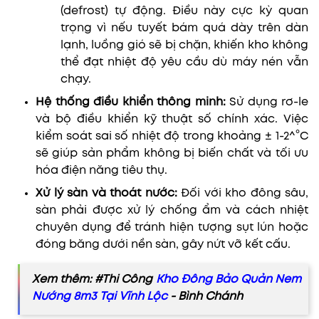
(defrost) tự động. Điều này cực kỳ quan
trọng vì nếu tuyết bám quá dày trên dàn
lạnh, luồng gió sẽ bị chặn, khiến kho không
thể đạt nhiệt độ yêu cầu dù máy nén vẫn
chạy.
Hệ thống điều khiển thông minh:
Sử dụng rơ-le
và bộ điều khiển kỹ thuật số chính xác. Việc
kiểm soát sai số nhiệt độ trong khoảng ± 1-2^°C
sẽ giúp sản phẩm không bị biến chất và tối ưu
hóa điện năng tiêu thụ.
Xử lý sàn và thoát nước:
Đối với kho đông sâu,
sàn phải được xử lý chống ẩm và cách nhiệt
chuyên dụng để tránh hiện tượng sụt lún hoặc
đóng băng dưới nền sàn, gây nứt vỡ kết cấu.
Xem thêm: #Thi Công
Kho Đông Bảo Quản Nem
Nướng 8m3 Tại Vĩnh Lộc
- Bình Chánh