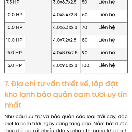
7.5 HP
3.0x6.7x2.5
50
Liên hệ
10.0 HP
4.0x5.4x2.8
60
Liên hệ
10.0 HP
4.0x6.3x2.8
70
Liên hệ
10.0 HP
4.0x7.2x2.8
80
Liên hệ
15.0 HP
4.0x8.0x2.8
90
Liên hệ
15.0 HP
4.0x9.0x2.8
100
Liên hệ
7. Địa chỉ tư vấn thiết kế, lắp đặt
kho lạnh bảo quản cam tươi uy tín
nhất
Nhu cầu lưu trữ và bảo quản các loại trái cây, đặc
biệt là cam tươi ngày càng tăng cao. Nắm bắt được
điều đó, có rất nhiều đơn vị nhận thi công kho lạnh