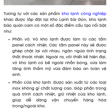
Tương tự với các sản phẩm
kho lạnh công nghiệp
khác được lắp đặt tại Kho Lạnh Sài Gòn, kho lạnh
bảo quản cam có một số đặc điểm cấu tạo nổi bật
như:
Phần vỏ: Vỏ kho lạnh được làm từ các tấm
panel cách nhiệt. Các tấm panel này sẽ được
ghép chặt lại với nhau, ngăn ngừa tình trạng
thất thoát nhiệt. Ngoài ra, với thiết kế hiện đại,
vỏ kho lạnh có bề ngoài nhẵn bóng, vừa làm
tăng tính thẩm mỹ vừa đảm bảo an toàn vệ
sinh.
Phần cửa kho lạnh: Được sản xuất từ các loại
inox không gỉ chất lượng cao. Góp phần trong
quá trình cách nhiệt, giữ nhiệt của kho lạnh,
giúp dễ dàng vận chuyển hàng hóa
trong/ngoài kho.