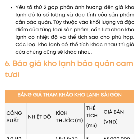
Yếu tố thứ 2 góp phần ảnh hưởng đến giá kho
lạnh đó là số lượng và đặc tính của sản phẩm
cần bảo quản. Tùy thuộc vào khối lượng và đặc
điểm của từng loại sản phẩm, cần lựa chọn kho
lạnh có nhiệt độ và thể tích sao cho phù hợp.
Các loại kho lạnh có thể tích khác nhau thì giá
của chúng cũng sẽ khác nhau.
6. Báo giá kho lạnh bảo quản cam
tươi
BẢNG GIÁ THAM KHẢO KHO LẠNH SÀI GÒN
THỂ
GIÁ BÁN
CÔNG
KÍCH
TÍCH
NHIỆT ĐỘ
SUẤT
THƯỚC (m)
(VNĐ)
(m3)