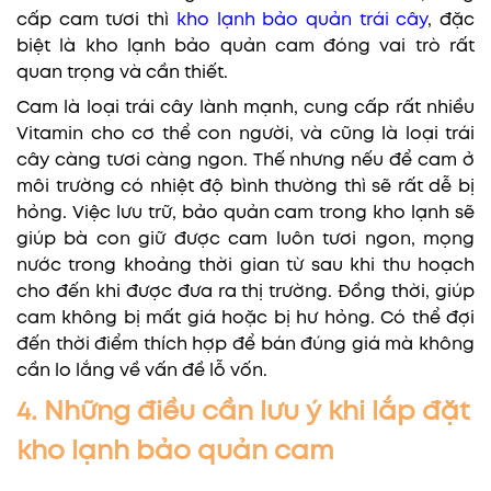
cấp cam tươi thì
kho lạnh bảo quản trái cây
, đặc
biệt là kho lạnh bảo quản cam đóng vai trò rất
quan trọng và cần thiết.
Cam là loại trái cây lành mạnh, cung cấp rất nhiều
Vitamin cho cơ thể con người, và cũng là loại trái
cây càng tươi càng ngon. Thế nhưng nếu để cam ở
môi trường có nhiệt độ bình thường thì sẽ rất dễ bị
hỏng. Việc lưu trữ, bảo quản cam trong kho lạnh sẽ
giúp bà con giữ được cam luôn tươi ngon, mọng
nước trong khoảng thời gian từ sau khi thu hoạch
cho đến khi được đưa ra thị trường. Đồng thời, giúp
cam không bị mất giá hoặc bị hư hỏng. Có thể đợi
đến thời điểm thích hợp để bán đúng giá mà không
cần lo lắng về vấn đề lỗ vốn.
4. Những điều cần lưu ý khi lắp đặt
kho lạnh bảo quản cam