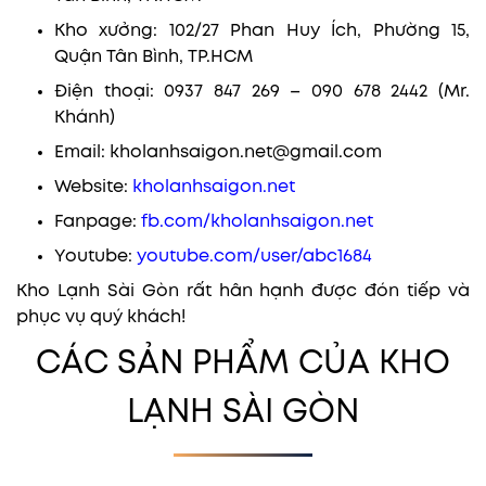
Kho xưởng: 102/27 Phan Huy Ích, Phường 15,
Quận Tân Bình, TP.HCM
Điện thoại: 0937 847 269 – 090 678 2442 (Mr.
Khánh)
Email: kholanhsaigon.net@gmail.com
Website:
kholanhsaigon.net
Fanpage:
fb.com/kholanhsaigon.net
Youtube:
youtube.com/user/abc1684
Kho Lạnh Sài Gòn rất hân hạnh được đón tiếp và
phục vụ quý khách!
CÁC SẢN PHẨM CỦA KHO
LẠNH SÀI GÒN