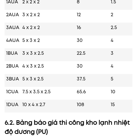
1AUA
2 x 2 x 2
8
1.5
2AUA
3 x 2 x 2
12
2
3AUA
4 x 2 x 2
16
2.5
4AUA
5 x 3 x 2
30
4
1BUA
3 x 3 x 2.5
22.5
3
2BUA
4 x 3 x 2.5
30
4
3BUA
5 x 3 x 2.5
37.5
5
1CUA
7.5 x 3.5 x 2.5
65.6
10
1DUA
10 x 4 x 2.7
108
15
6.2. Bảng báo giá thi công kho lạnh nhiệt
độ dương (PU)