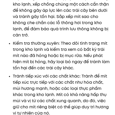
kho lạnh, xếp chồng chúng một cách cẩn thận
để không gây áp lực lên các trái cây bên dưới
và tránh gây tổn hại. Sắp xếp mít sao cho
không che chắn các lỗ thông hơi trong kho
lạnh, để đảm bảo quá trình lưu thông không bị
cản trở.
Kiểm tra thường xuyên: Theo dõi tình trạng mít
trong kho lạnh và kiểm tra xem có bất kỳ trái
mít nào đã hỏng hoặc bị mục rữa. Nếu phát
hiện mít bị hỏng, hãy loại bỏ ngay để tránh làm
tổn hại đến các trái cây khác.
Tránh tiếp xúc với các chất khác: Tránh để mít
tiếp xúc trực tiếp với các chất như hóa chất,
mùi hương mạnh, hoặc các loại thực phẩm
khác trong kho lạnh. Mít có khả năng hấp thụ
mùi và vị từ các chất xung quanh, do đó, việc
giữ cho mít riêng biệt có thể giúp duy trì hương
vị tự nhiên của nó.