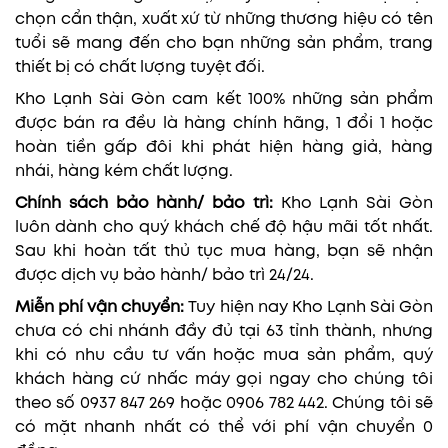
chọn cẩn thận, xuất xứ từ những thương hiệu có tên
tuổi sẽ mang đến cho bạn những sản phẩm, trang
thiết bị có chất lượng tuyệt đối.
Kho Lạnh Sài Gòn cam kết 100% những sản phẩm
được bán ra đều là hàng chính hãng, 1 đổi 1 hoặc
hoàn tiền gấp đôi khi phát hiện hàng giả, hàng
nhái, hàng kém chất lượng.
Chính sách bảo hành/ bảo trì:
Kho Lạnh Sài Gòn
luôn dành cho quý khách chế độ hậu mãi tốt nhất.
Sau khi hoàn tất thủ tục mua hàng, bạn sẽ nhận
được dịch vụ bảo hành/ bảo trì 24/24.
Miễn phí vận chuyển:
Tuy hiện nay Kho Lạnh Sài Gòn
chưa có chi nhánh đầy đủ tại 63 tỉnh thành, nhưng
khi có nhu cầu tư vấn hoặc mua sản phẩm, quý
khách hàng cứ nhấc máy gọi ngay cho chúng tôi
theo số 0937 847 269 hoặc 0906 782 442. Chúng tôi sẽ
có mặt nhanh nhất có thể với phí vận chuyển 0