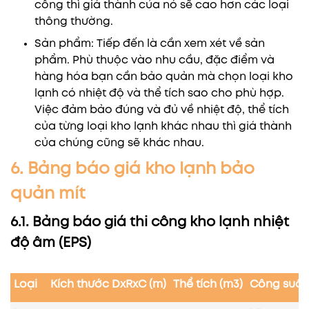
công thì giá thành của nó sẽ cao hơn các loại
thông thường.
Sản phẩm: Tiếp đến là cần xem xét về sản
phẩm. Phù thuộc vào nhu cầu, đặc điểm và
hàng hóa bạn cần bảo quản mà chọn loại kho
lạnh có nhiệt độ và thể tích sao cho phù hợp.
Việc đảm bảo đúng và đủ về nhiệt độ, thể tích
của từng loại kho lạnh khác nhau thì giá thành
của chúng cũng sẽ khác nhau.
6. Bảng báo giá kho lạnh bảo
quản mít
6.1. Bảng báo giá thi công kho lạnh nhiệt
độ âm (EPS)
Loại
Kích thước DxRxC (m)
Thể tích (m3)
Công suất 