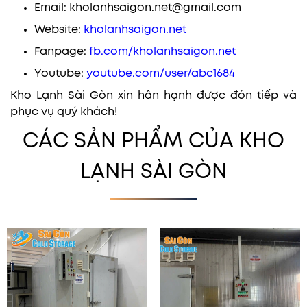
Email: kholanhsaigon.net@gmail.com
Website:
kholanhsaigon.net
Fanpage:
fb.com/kholanhsaigon.net
Youtube:
youtube.com/user/abc1684
Kho Lạnh Sài Gòn xin hân hạnh được đón tiếp và
phục vụ quý khách!
CÁC SẢN PHẨM CỦA KHO
LẠNH SÀI GÒN