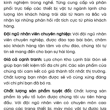
kinh nghiệm trong nghề. Từng cung cấp và phân
phối trực tiếp các thiết bị vật tư ngành lạnh cho
lượng lớn khách hàng trải dài từ Nam ra Bắc và
nhận lại những phản hồi rất tích cực từ phía khách
hàng.
Đội ngũ nhân viên chuyên nghiệp:
Với đội ngũ nhân
viên chuyên nghiệp, được đào tạo bài bản, chăm
sóc khách hàng tận tâm và chu đáo, chúng tôi tự
tin sẽ mang đến cho bạn sự hài lòng.
Giá cả cạnh tranh:
Lựa chọn Kho Lạnh Sài Gòn sẽ
giúp bạn tiết kiệm tối đa chi phí. Các sản phẩm của
chúng tôi cam kết có giá thành tốt nhất thị trường.
Chất lượng bạn nhận được sẽ vô cùng xứng đáng
với chi phí bạn đã bỏ ra.
Chất lượng sản phẩm tuyệt đối:
Chất lượng sản
phẩm là yếu tố luôn được chúng tôi ưu tiên hàng
đầu. Với đội ngũ nhân viên có chuyên môn cao
cùng các trang thiết bị, máy móc vật tư được lựa