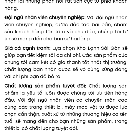
nhận lại những phản hồi rất tích cực từ phía khách
hàng.
Đội ngũ nhân viên chuyên nghiệp:
Với đội ngũ nhân
viên chuyên nghiệp, được đào tạo bài bản, chăm
sóc khách hàng tận tâm và chu đáo, chúng tôi tự
tin sẽ mang đến cho bạn sự hài lòng.
Giá cả cạnh tranh:
Lựa chọn Kho Lạnh Sài Gòn sẽ
giúp bạn tiết kiệm tối đa chi phí. Các sản phẩm của
chúng tôi cam kết có giá thành tốt nhất thị trường.
Chất lượng bạn nhận được sẽ vô cùng xứng đáng
với chi phí bạn đã bỏ ra.
Chất lượng sản phẩm tuyệt đối:
Chất lượng sản
phẩm là yếu tố luôn được chúng tôi ưu tiên hàng
đầu. Với đội ngũ nhân viên có chuyên môn cao
cùng các trang thiết bị, máy móc vật tư được lựa
chọn cẩn thận, xuất xứ từ những thương hiệu có tên
tuổi sẽ mang đến cho bạn những sản phẩm, trang
thiết bị có chất lượng tuyệt đối.