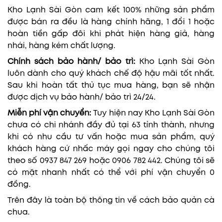
Kho Lạnh Sài Gòn cam kết 100% những sản phẩm
được bán ra đều là hàng chính hãng, 1 đổi 1 hoặc
hoàn tiền gấp đôi khi phát hiện hàng giả, hàng
nhái, hàng kém chất lượng.
Chính sách bảo hành/ bảo trì:
Kho Lạnh Sài Gòn
luôn dành cho quý khách chế độ hậu mãi tốt nhất.
Sau khi hoàn tất thủ tục mua hàng, bạn sẽ nhận
được dịch vụ bảo hành/ bảo trì 24/24.
Miễn phí vận chuyển:
Tuy hiện nay Kho Lạnh Sài Gòn
chưa có chi nhánh đầy đủ tại 63 tỉnh thành, nhưng
khi có nhu cầu tư vấn hoặc mua sản phẩm, quý
khách hàng cứ nhấc máy gọi ngay cho chúng tôi
theo số 0937 847 269 hoặc 0906 782 442. Chúng tôi sẽ
có mặt nhanh nhất có thể với phí vận chuyển 0
đồng.
Trên đây là toàn bộ thông tin về cách bảo quản cà
chua.