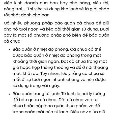
việc kinh doanh của bạn hay nhà hàng, siêu thị,
nông trại,... Thì việc sử dụng kho lạnh sẽ là giải pháp
tốt nhất dành cho bạn.
Có nhiều phương pháp bảo quản cà chua để giữ
cho nó tươi ngon và kéo dài thời gian sử dụng. Dưới
đây là một số phương pháp phổ biến để bảo quản
cà chua:
Bảo quản ở nhiệt độ phòng: Cà chua có thể
được bảo quản ở nhiệt độ phòng trong một
khoảng thời gian ngắn. Đặt cà chua trong một
giỏ hoặc hộp thông thoáng và để ở nơi thoáng
mát, khô ráo. Tuy nhiên, lưu ý rằng cà chua sẽ
mất đi sự tươi ngon nhanh chóng và nên được
sử dụng trong vài ngày.
Bảo quản trong tủ lạnh: Tủ lạnh là nơi lý tưởng
để bảo quản cà chua. Đặt cà chua vào túi
nhựa hoặc hộp bảo quản thực phẩm và để
trong ngăn mát của tủ lạnh. Điều này giúp giữ