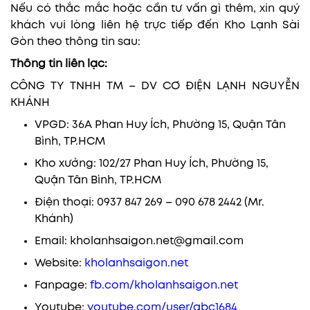
Nếu có thắc mắc hoặc cần tư vấn gì thêm, xin quý
khách vui lòng liên hệ trực tiếp đến Kho Lạnh Sài
Gòn theo thông tin sau:
Thông tin liên lạc:
CÔNG TY TNHH TM – DV CƠ ĐIỆN LẠNH NGUYỄN
KHÁNH
VPGD: 36A Phan Huy Ích, Phường 15, Quận Tân
Bình, TP.HCM
Kho xưởng: 102/27 Phan Huy Ích, Phường 15,
Quận Tân Bình, TP.HCM
Điện thoại: 0937 847 269 – 090 678 2442 (Mr.
Khánh)
Email: kholanhsaigon.net@gmail.com
Website:
kholanhsaigon.net
Fanpage:
fb.com/kholanhsaigon.net
Youtube:
youtube.com/user/abc1684