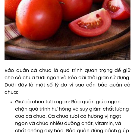
Bảo quản cà chua là quá trình quan trọng để giữ
cho cà chua tươi ngon và kéo dài thời gian sử dụng.
Dưới đây là một số lý do vì sao cần bảo quản cà
chua:
Giữ cà chua tươi ngon: Bảo quản giúp ngăn
chặn quá trình hư hỏng và suy giảm chất lượng
của cà chua. Cà chua tươi có hương vị ngọt
ngon và chứa nhiều dưỡng chất, vitamin, và
chất chống oxy hóa. Bảo quản đúng cách giúp