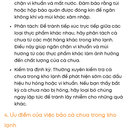
chặn vi khuẩn và mất nước. Đảm bảo rằng túi
hoặc hộp bảo quản được đóng kín để ngăn
không khí và mùi khác xâm nhập.
Phân tách: Để tránh tiếp xúc trực tiếp giữa các
loại thực phẩm khác nhau, hãy phân tách cà
chua từ các mặt hàng khác trong kho lạnh.
Điều này giúp ngăn chặn vi khuẩn và mùi
hương từ các thực phẩm khác làm ảnh hưởng
đến chất lượng của cà chua.
Kiểm tra định kỳ: Thường xuyên kiểm tra cà
chua trong kho lạnh để phát hiện sớm các dấu
hiệu hư hỏng hoặc vi khuẩn. Nếu bạn thấy bất
kỳ cà chua nào bị hỏng, hãy loại bỏ chúng
ngay lập tức để tránh lây nhiễm cho những quả
khác.
4. Ưu điểm của việc bảo cà chua trong kho
lạnh