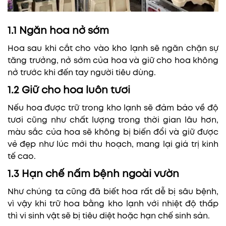
1.1 Ngăn hoa nở sớm
Hoa sau khi cắt cho vào kho lạnh sẽ ngăn chặn sự
tăng trưởng, nở sớm của hoa và giữ cho hoa không
nở trước khi đến tay người tiêu dùng.
1.2 Giữ cho hoa luôn tươi
Nếu hoa được trữ trong kho lạnh sẽ đảm bảo về độ
tươi cũng như chất lượng trong thời gian lâu hơn,
màu sắc của hoa sẽ không bị biến đổi và giữ được
vẻ đẹp như lúc mới thu hoạch, mang lại giá trị kinh
tế cao.
1.3 Hạn chế nấm bệnh ngoài vườn
Như chúng ta cũng đã biết hoa rất dễ bị sâu bệnh,
vì vậy khi trữ hoa bằng kho lạnh với nhiệt độ thấp
thì vi sinh vật sẽ bị tiêu diệt hoặc hạn chế sinh sản.