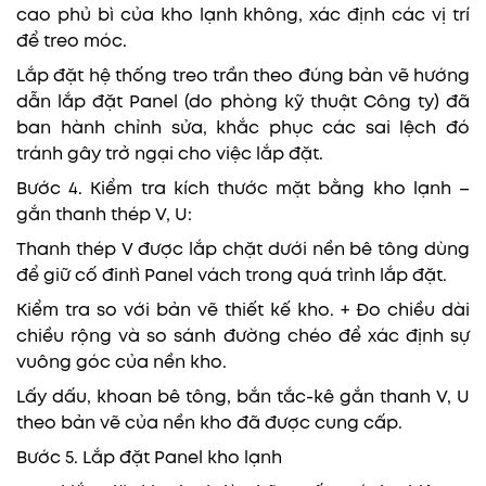
cao phủ bì của kho lạnh không, xác định các vị trí
để treo móc.
Lắp đặt hệ thống treo trần theo đúng bản vẽ hướng
dẫn lắp đặt Panel (do phòng kỹ thuật Công ty) đã
ban hành chỉnh sửa, khắc phục các sai lệch đó
tránh gây trở ngại cho việc lắp đặt.
Bước 4. Kiểm tra kích thước mặt bằng kho lạnh –
gắn thanh thép V, U:
Thanh thép V được lắp chặt dưới nền bê tông dùng
để giữ cố đinh̀ Panel vách trong quá trình lắp đặt.
Kiểm tra so với bản vẽ thiết kế kho. + Đo chiều dài
chiều rộng và so sánh đường chéo để xác định sự
vuông góc của nền kho.
Lấy dấu, khoan bê tông, bắn tắc-kê gắn thanh V, U
theo bản vẽ của nền kho đã được cung cấp.
Bước 5. Lắp đặt Panel kho lạnh