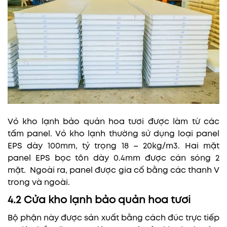
Vỏ kho lạnh bảo quản hoa tươi được làm từ các
tấm panel. Vỏ kho lạnh thường sử dụng loại panel
EPS dày 100mm, tỷ trọng 18 – 20kg/m3. Hai mặt
panel EPS bọc tôn dày 0.4mm được cán sóng 2
mặt. Ngoài ra, panel được gia cố bằng các thanh V
trong và ngoài.
4.2 Cửa kho lạnh bảo quản hoa tươi
Bộ phận này được sản xuất bằng cách đúc trực tiếp