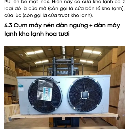
PU lên bề mặt Inox. Hiện nay có cửa kho lạnh có 2
loại đó là cửa mở (còn gọi là cửa bản lề kho lạnh),
cửa lùa (còn gọi là cửa trượt kho lạnh).
4.3 Cụm máy nén dàn ngưng + dàn máy
lạnh kho lạnh hoa tươi