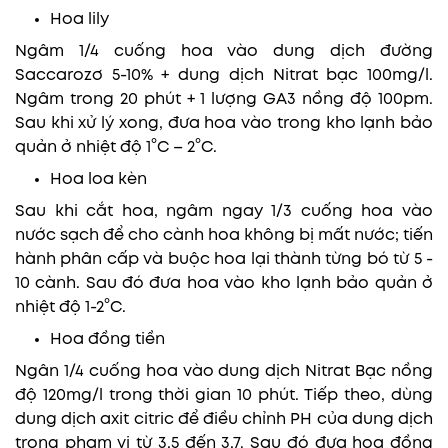
Hoa lily
Ngâm 1/4 cuống hoa vào dung dịch đường
Saccarozơ 5-10% + dung dịch Nitrat bạc 100mg/l.
Ngâm trong 20 phút + 1 lượng GA3 nồng độ 100pm.
Sau khi xử lý xong, đưa hoa vào trong kho lạnh bảo
quản ở nhiệt độ 1°C – 2°C.
Hoa loa kèn
Sau khi cắt hoa, ngâm ngay 1/3 cuống hoa vào
nước sạch để cho cành hoa không bị mất nước; tiến
hành phân cấp và buộc hoa lại thành từng bó từ 5 -
10 cành. Sau đó đưa hoa vào kho lạnh bảo quản ở
nhiệt độ 1-2°C.
Hoa đồng tiền
Ngân 1/4 cuống hoa vào dung dịch Nitrat Bạc nồng
độ 120mg/l trong thời gian 10 phút. Tiếp theo, dùng
dung dịch axit citric để điều chỉnh PH của dung dịch
trong phạm vi từ 3,5 đến 3,7. Sau đó đưa hoa đồng