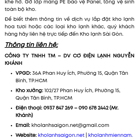
khe hở. Gỡ lớp màng PE bảo vệ Panel, tổng vệ sinh
toàn bộ kho.
Để biết thêm thông tin về dịch vụ lắp đặt kho lạnh
hoa tươi hoặc các loại kho lạnh khác, quý khách
hàng hãy liên hệ trực tiếp đến Kho lạnh Sài Gòn.
Thông tin liên hệ:
CÔNG TY TNHH TM – DV CƠ ĐIỆN LẠNH NGUYỄN
KHÁNH
VPGD:
36A Phan Huy Ích, Phường 15, Quận Tân
Bình, TP.HCM
Kho xưởng:
102/27 Phan Huy Ích, Phường 15,
Quận Tân Bình, TP.HCM
Điện thoại:
0937 847 269 – 090 678 2442 (Mr.
Khánh)
Email:
kholanhsaigon.net@gmail.com
Website:
kholanhsaigon.net
|
kholanhmiennam.