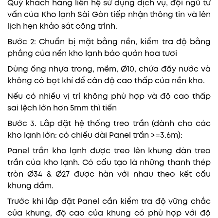
Quý khách hàng liên hệ sử dụng dịch vụ, đội ngũ tư
vấn của Kho lạnh Sài Gòn tiếp nhận thông tin và lên
lịch hẹn khảo sát công trình.
Bước 2: Chuẩn bị mặt bằng nền, kiểm tra độ bằng
phẳng của nền kho lạnh bảo quản hoa tươi
Dùng ống nhựa trong, mềm, Ø10, chứa đầy nước và
không có bọt khí để cân độ cao thấp của nền kho.
Nếu có nhiều vị trí không phù hợp và độ cao thấp
sai lệch lớn hơn 5mm thì tiến
Bước 3. Lắp đặt hệ thống treo trần (dành cho các
kho lạnh lớn: có chiều dài Panel trần >=3.6m):
Panel trần kho lạnh được treo lên khung dàn treo
trần của kho lạnh. Có cấu tạo là những thanh thép
tròn Ø34 & Ø27 được hàn với nhau theo kết cấu
khung dầm.
Trước khi lắp đặt Panel cần kiểm tra độ vững chắc
của khung, độ cao của khung có phù hợp với độ