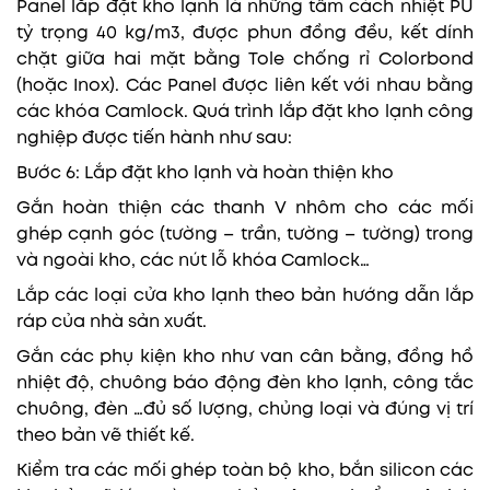
Panel lắp đặt kho lạnh là những tấm cách nhiệt PU
tỷ trọng 40 kg/m3, được phun đồng đều, kết dính
chặt giữa hai mặt bằng Tole chống rỉ Colorbond
(hoặc Inox). Các Panel được liên kết với nhau bằng
các khóa Camlock. Quá trình lắp đặt kho lạnh công
nghiệp được tiến hành như sau:
Bước 6: Lắp đặt kho lạnh và hoàn thiện kho
Gắn hoàn thiện các thanh V nhôm cho các mối
ghép cạnh góc (tường – trần, tường – tường) trong
và ngoài kho, các nút lỗ khóa Camlock…
Lắp các loại cửa kho lạnh theo bản hướng dẫn lắp
ráp của nhà sản xuất.
Gắn các phụ kiện kho như van cân bằng, đồng hồ
nhiệt độ, chuông báo động đèn kho lạnh, công tắc
chuông, đèn …đủ số lượng, chủng loại và đúng vị trí
theo bản vẽ thiết kế.
Kiểm tra các mối ghép toàn bộ kho, bắn silicon các