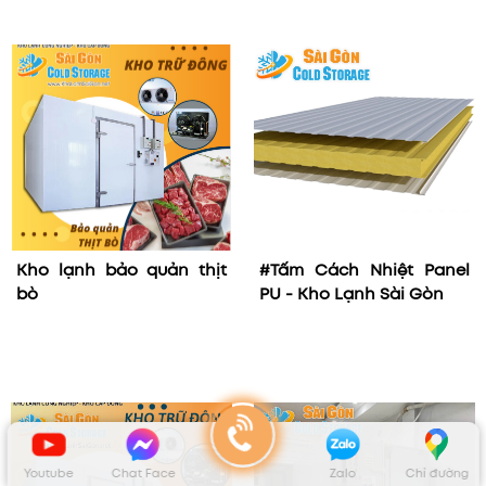
Kho lạnh bảo quản thịt
#Tấm Cách Nhiệt Panel
bò
PU - Kho Lạnh Sài Gòn
Youtube
Chat Face
Zalo
Chỉ đường