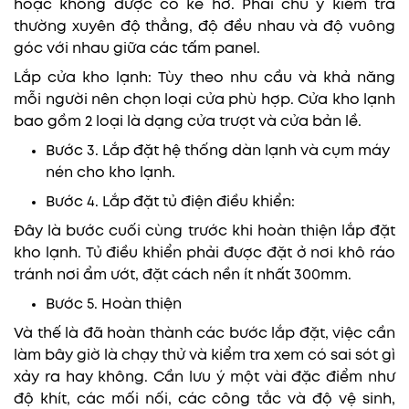
hoặc không được có kẽ hở. Phải chú ý kiểm tra
thường xuyên độ thẳng, độ đều nhau và độ vuông
góc với nhau giữa các tấm panel.
Lắp cửa kho lạnh: Tùy theo nhu cầu và khả năng
mỗi người nên chọn loại cửa phù hợp. Cửa kho lạnh
bao gồm 2 loại là dạng cửa trượt và cửa bản lề.
Bước 3. Lắp đặt hệ thống dàn lạnh và cụm máy
nén cho kho lạnh.
Bước 4. Lắp đặt tủ điện điều khiển:
Đây là bước cuối cùng trước khi hoàn thiện lắp đặt
kho lạnh. Tủ điều khiển phải được đặt ở nơi khô ráo
tránh nơi ẩm ướt, đặt cách nền ít nhất 300mm.
Bước 5. Hoàn thiện
Và thế là đã hoàn thành các bước lắp đặt, việc cần
làm bây giờ là chạy thử và kiểm tra xem có sai sót gì
xảy ra hay không. Cần lưu ý một vài đặc điểm như
độ khít, các mối nối, các công tắc và độ vệ sinh,