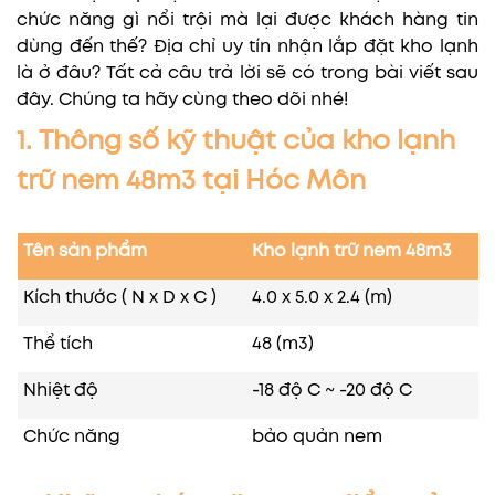
chức năng gì nổi trội mà lại được khách hàng tin
dùng đến thế? Địa chỉ uy tín nhận lắp đặt kho lạnh
là ở đâu? Tất cả câu trả lời sẽ có trong bài viết sau
đây. Chúng ta hãy cùng theo dõi nhé!
1. Thông số kỹ thuật của kho lạnh
trữ nem 48m3 tại Hóc Môn
Tên sản phẩm
Kho lạnh trữ nem 48m3
Kích thước ( N x D x C )
4.0 x 5.0 x 2.4 (m)
Thể tích
48 (m3)
Nhiệt độ
-18 độ C ~ -20 độ C
Chức năng
bảo quản nem