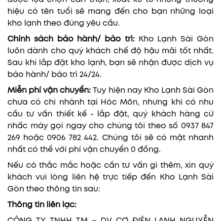
hiệu có tên tuổi sẽ mang đến cho bạn những loại
kho lạnh theo đúng yêu cầu.
Chính sách bảo hành/ bảo trì:
Kho Lạnh Sài Gòn
luôn dành cho quý khách chế độ hậu mãi tốt nhất.
Sau khi lắp đặt kho lạnh, bạn sẽ nhận được dịch vụ
bảo hành/ bảo trì 24/24.
Miễn phí vận chuyển:
Tuy hiện nay Kho Lạnh Sài Gòn
chưa có chi nhánh tại Hóc Môn, nhưng khi có nhu
cầu tư vấn thiết kế - lắp đặt, quý khách hàng cứ
nhấc máy gọi ngay cho chúng tôi theo số 0937 847
269 hoặc 0906 782 442. Chúng tôi sẽ có mặt nhanh
nhất có thể với phí vận chuyển 0 đồng.
Nếu có thắc mắc hoặc cần tư vấn gì thêm, xin quý
khách vui lòng liên hệ trực tiếp đến Kho Lạnh Sài
Gòn theo thông tin sau:
Thông tin liên lạc:
CÔNG TY TNHH TM – DV CƠ ĐIỆN LẠNH NGUYỄN