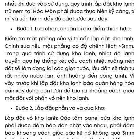
nhất khi đưa vào sử dụng, quy trình lắp đặt kho lạnh
trữ nem tại Hóc Môn phải được thực hiện kỹ càng, tỉ
mỉ và tiến hành đầy đủ các bước sau đây:
Bước 1. Lựa chọn, chuẩn bị địa điểm thích hợp:
Kiểm tra mặt phẳng của vị trí cần lắp đặt kho lạnh.
Chỉnh sửa nếu mặt phẳng có độ chênh lệch >5mm.
Trong quá trình sử dụng kho lạnh, nhiệt độ lạnh
truyền qua hệ thống kết cấu cách nhiệt xuống nền
đất sẽ làm đọng lại các giọt nước, lâu dần sẽ tích tụ
rất nhiều nước làm ảnh hưởng đến công trình. Vì
vậy, trước khi lắp đặt kho lạnh bảo quản hàng hóa
cần xây dựng con lươn để tạo ra khoảng cách giữa
mặt đất với phần vỏ nền kho lạnh.
Bước 2. Lắp đặt phần vỏ và cửa kho:
Lắp đặt vỏ kho lạnh: Các tấm panel của kho lạnh
phải được đảm bảo dán chặt vào nhau, phải đảm
bảo khoảng cách giữa các kẽ hở không quá 3mm