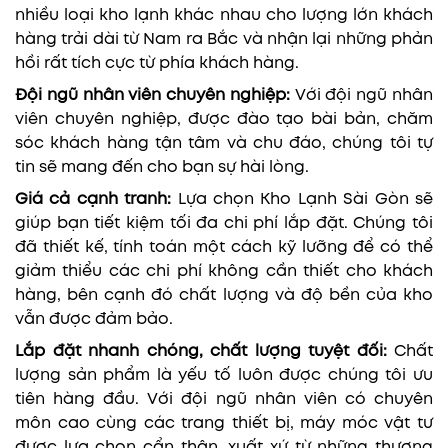
nhiều loại kho lạnh khác nhau cho lượng lớn khách
hàng trải dài từ Nam ra Bắc và nhận lại những phản
hồi rất tích cực từ phía khách hàng.
Đội ngũ nhân viên chuyên nghiệp:
Với đội ngũ nhân
viên chuyên nghiệp, được đào tạo bài bản, chăm
sóc khách hàng tận tâm và chu đáo, chúng tôi tự
tin sẽ mang đến cho bạn sự hài lòng.
Giá cả cạnh tranh:
Lựa chọn Kho Lạnh Sài Gòn sẽ
giúp bạn tiết kiệm tối đa chi phí lắp đặt. Chúng tôi
đã thiết kế, tính toán một cách kỹ lưỡng để có thể
giảm thiểu các chi phí không cần thiết cho khách
hàng, bên cạnh đó chất lượng và độ bền của kho
vẫn được đảm bảo.
Lắp đặt nhanh chóng, chất lượng tuyệt đối:
Chất
lượng sản phẩm là yếu tố luôn được chúng tôi ưu
tiên hàng đầu. Với đội ngũ nhân viên có chuyên
môn cao cùng các trang thiết bị, máy móc vật tư
được lựa chọn cẩn thận, xuất xứ từ những thương