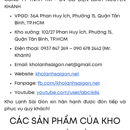
KHÁNH
VPGD: 36A Phan Huy Ích, Phường 15, Quận Tân
Bình, TP.HCM
Kho xưởng: 102/27 Phan Huy Ích, Phường 15,
Quận Tân Bình, TP.HCM
Điện thoại: 0937 847 269 – 090 678 2442 (Mr.
Khánh)
Email: kholanhsaigon.net@gmail.com
Website:
kholanhsaigon.net
Fanpage:
fb.com/kholanhsaigon.net
Youtube:
youtube.com/user/abc1684
Kho Lạnh Sài Gòn xin hân hạnh được đón tiếp và
phục vụ quý khách!
CÁC SẢN PHẨM CỦA KHO