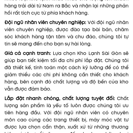
hàng trải dài từ Nam ra Bắc và nhận lại những phản
hồi rất tích cực từ phía khách hàng.
Đội ngũ nhân viên chuyên nghiệp:
Với đội ngũ nhân
viên chuyên nghiệp, được đào tạo bài bản, chăm
sóc khách hàng tận tâm và chu đáo, chúng tôi tự
tin sẽ mang đến cho bạn sự hài lòng.
Giá cả cạnh tranh:
Lựa chọn Kho Lạnh Sài Gòn sẽ
giúp bạn tiết kiệm tối đa chi phí lắp đặt. Chúng tôi
đã thiết kế, tính toán một cách kỹ lưỡng để có thể
giảm thiểu các chi phí không cần thiết cho khách
hàng, bên cạnh đó chất lượng và độ bền của kho
vẫn được đảm bảo.
Lắp đặt nhanh chóng, chất lượng tuyệt đối:
Chất
lượng sản phẩm là yếu tố luôn được chúng tôi ưu
tiên hàng đầu. Với đội ngũ nhân viên có chuyên
môn cao cùng các trang thiết bị, máy móc vật tư
được lựa chọn cẩn thận, xuất xứ từ những thương