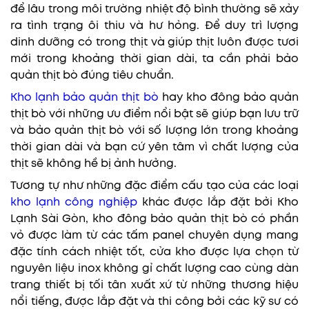
để lâu trong môi trường nhiệt độ bình thường sẽ xảy
ra tình trạng ôi thiu và hư hỏng. Để duy trì lượng
dinh dưỡng có trong thịt và giúp thịt luôn được tươi
mới trong khoảng thời gian dài, ta cần phải bảo
quản thịt bò đúng tiêu chuẩn.
Kho lạnh bảo quản thịt bò
hay kho đông bảo quản
thịt bò với những ưu điểm nổi bật sẽ giúp bạn lưu trữ
và bảo quản thịt bò với số lượng lớn trong khoảng
thời gian dài và bạn cứ yên tâm vì chất lượng của
thịt sẽ không hề bị ảnh hưởng.
Tương tự như những đặc điểm cấu tạo của các loại
kho lạnh công nghiệp
khác được lắp đặt bởi Kho
Lạnh Sài Gòn, kho đông bảo quản thịt bò có phần
vỏ được làm từ các tấm panel chuyên dụng mang
đặc tính cách nhiệt tốt, cửa kho được lựa chọn từ
nguyên liệu inox không gỉ chất lượng cao cùng dàn
trang thiết bị tối tân xuất xứ từ những thương hiệu
nổi tiếng, được lắp đặt và thi công bởi các kỹ sư có