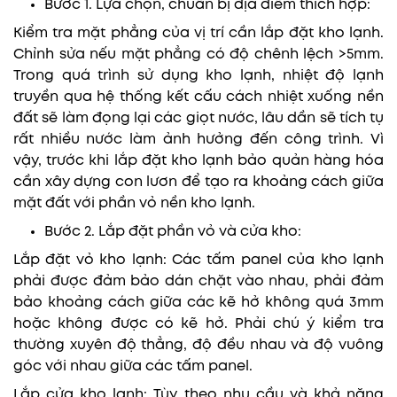
Bước 1. Lựa chọn, chuẩn bị địa điểm thích hợp:
Kiểm tra mặt phẳng của vị trí cần lắp đặt kho lạnh.
Chỉnh sửa nếu mặt phẳng có độ chênh lệch >5mm.
Trong quá trình sử dụng kho lạnh, nhiệt độ lạnh
truyền qua hệ thống kết cấu cách nhiệt xuống nền
đất sẽ làm đọng lại các giọt nước, lâu dần sẽ tích tụ
rất nhiều nước làm ảnh hưởng đến công trình. Vì
vậy, trước khi lắp đặt kho lạnh bảo quản hàng hóa
cần xây dựng con lươn để tạo ra khoảng cách giữa
mặt đất với phần vỏ nền kho lạnh.
Bước 2. Lắp đặt phần vỏ và cửa kho:
Lắp đặt vỏ kho lạnh: Các tấm panel của kho lạnh
phải được đảm bảo dán chặt vào nhau, phải đảm
bảo khoảng cách giữa các kẽ hở không quá 3mm
hoặc không được có kẽ hở. Phải chú ý kiểm tra
thường xuyên độ thẳng, độ đều nhau và độ vuông
góc với nhau giữa các tấm panel.
Lắp cửa kho lạnh: Tùy theo nhu cầu và khả năng