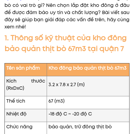
bò có vai trò gì? Nên chọn lắp đặt kho đông ở đâu
để được đảm bảo uy tín và chất lượng? Bài viết sau
đây sẽ giúp bạn giải đáp các vấn đề trên, hãy cùng
xem nhé!
1. Thông số kỹ thuật của kho đông
bảo quản thịt bò 67m3 tại quận 7
Tên sản phẩm
Kho đông bảo quản thịt bò 67m3
Kích thước
3.2 x 7.8 x 2.7 (m)
(RxDxC)
Thể tích
67 (m3)
Nhiệt độ
-18 độ C ~ -20 độ C
Chức năng
bảo quản, trữ đông thịt bò