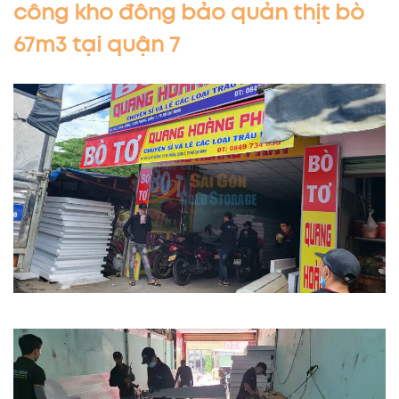
công kho đông bảo quản thịt bò
67m3 tại quận 7