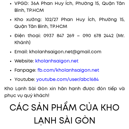
VPGD: 36A Phan Huy Ích, Phường 15, Quận Tân
Bình, TP.HCM
Kho xưởng: 102/27 Phan Huy Ích, Phường 15,
Quận Tân Bình, TP.HCM
Điện thoại: 0937 847 269 – 090 678 2442 (Mr.
Khánh)
Email: kholanhsaigon.net@gmail.com
Website:
kholanhsaigon.net
Fanpage:
fb.com/kholanhsaigon.net
Youtube:
youtube.com/user/abc1684
Kho Lạnh Sài Gòn xin hân hạnh được đón tiếp và
phục vụ quý khách!
CÁC SẢN PHẨM CỦA KHO
LẠNH SÀI GÒN