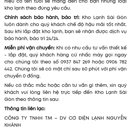
hiệu có tên tuổi sẽ mang đến cho bạn những loại
kho lạnh theo đúng yêu cầu.
Chính sách bảo hành, bảo trì:
Kho Lạnh Sài Gòn
luôn dành cho quý khách chế độ hậu mãi tốt nhất.
Sau khi lắp đặt kho lạnh, bạn sẽ nhận được dịch vụ
bảo hành, bảo trì 24/24.
Miễn phí vận chuyển:
Khi có nhu cầu tư vấn thiết kế
- lắp đặt, quý khách hàng cứ nhấc máy gọi ngay
cho chúng tôi theo số 0937 847 269 hoặc 0906 782
442. Chúng tôi sẽ có mặt chỉ sau 60 phút với phí vận
chuyển 0 đồng.
Nếu có thắc mắc hoặc cần tư vấn gì thêm, xin quý
khách vui lòng liên hệ trực tiếp đến Kho Lạnh Sài
Gòn theo thông tin sau:
Thông tin liên lạc:
CÔNG TY TNHH TM – DV CƠ ĐIỆN LẠNH NGUYỄN
KHÁNH