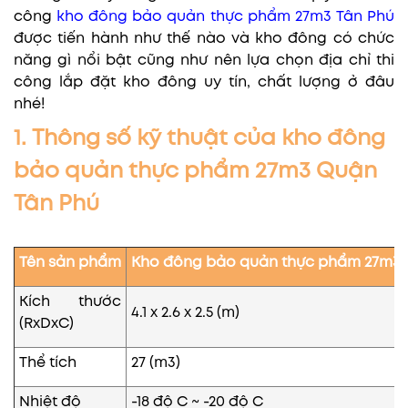
công
kho đông bảo quản thực phẩm 27m3 Tân Phú
được tiến hành như thế nào và kho đông có chức
năng gì nổi bật cũng như nên lựa chọn địa chỉ thi
công lắp đặt kho đông uy tín, chất lượng ở đâu
nhé!
1. Thông số kỹ thuật của kho đông
bảo quản thực phẩm 27m3 Quận
Tân Phú
Tên sản phẩm
Kho đông bảo quản thực phẩm 27m3
Kích thước
4.1 x 2.6 x 2.5 (m)
(RxDxC)
Thể tích
27 (m3)
Nhiệt độ
-18 độ C ~ -20 độ C