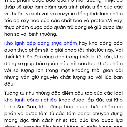
Thực phẩm được bảo quản ở môi trường nhiệt độ
thấp sẽ giúp làm giảm quá trình phát triển của các
vi khuẩn, vi sinh vật và enzyme đồng thời làm chậm
tốc độ oxy hóa của các chất béo và protein.Vì vậy,
thực phẩm được bảo quản trữ đông sẽ giữ được lâu
hơn so với bình thường.
Kho lạnh cấp đông thực phẩm
hay kho đông bảo
quản thực phẩm sẽ là giải pháp tốt nhất lúc này. Với
thiết kế hiện đại cùng dàn trang thiết bị tối tân, kho
đông sẽ giúp bảo quản hầu hết các loại thực phẩm
với số lượng lớn trong một khoảng thời gian dài
nhưng vẫn giữ nguyên chất lượng so với lúc ban
đầu.
Tương tự như những đặc điểm cấu tạo của các loại
kho lạnh công nghiệp
khác được lắp đặt tại Kho
Lạnh Sài Gòn, kho đông bảo quản thực phẩm có
phần vỏ được làm từ các tấm panel chuyên dụng
mang đặc tính cách nhiệt tốt, cửa kho được lựa