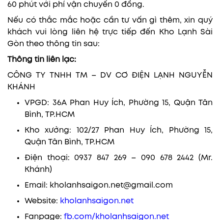
60 phút với phí vận chuyển 0 đồng.
Nếu có thắc mắc hoặc cần tư vấn gì thêm, xin quý
khách vui lòng liên hệ trực tiếp đến Kho Lạnh Sài
Gòn theo thông tin sau:
Thông tin liên lạc:
CÔNG TY TNHH TM – DV CƠ ĐIỆN LẠNH NGUYỄN
KHÁNH
VPGD: 36A Phan Huy Ích, Phường 15, Quận Tân
Bình, TP.HCM
Kho xưởng: 102/27 Phan Huy Ích, Phường 15,
Quận Tân Bình, TP.HCM
Điện thoại: 0937 847 269 – 090 678 2442 (Mr.
Khánh)
Email: kholanhsaigon.net@gmail.com
Website:
kholanhsaigon.net
Fanpage:
fb.com/kholanhsaigon.net