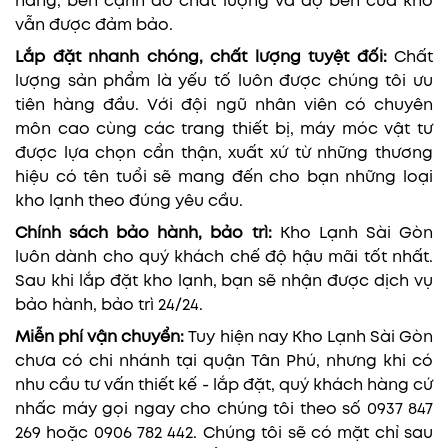
hàng, bên cạnh đó chất lượng và độ bền của kho
vẫn được đảm bảo.
Lắp đặt nhanh chóng, chất lượng tuyệt đối:
Chất
lượng sản phẩm là yếu tố luôn được chúng tôi ưu
tiên hàng đầu. Với đội ngũ nhân viên có chuyên
môn cao cùng các trang thiết bị, máy móc vật tư
được lựa chọn cẩn thận, xuất xứ từ những thương
hiệu có tên tuổi sẽ mang đến cho bạn những loại
kho lạnh theo đúng yêu cầu.
Chính sách bảo hành, bảo trì:
Kho Lạnh Sài Gòn
luôn dành cho quý khách chế độ hậu mãi tốt nhất.
Sau khi lắp đặt kho lạnh, bạn sẽ nhận được dịch vụ
bảo hành, bảo trì 24/24.
Miễn phí vận chuyển:
Tuy hiện nay Kho Lạnh Sài Gòn
chưa có chi nhánh tại quận Tân Phú, nhưng khi có
nhu cầu tư vấn thiết kế - lắp đặt, quý khách hàng cứ
nhấc máy gọi ngay cho chúng tôi theo số 0937 847
269 hoặc 0906 782 442. Chúng tôi sẽ có mặt chỉ sau