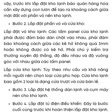
vậy, trước khi lắp đặt kho lạnh bảo quản hàng hóa
cần xây dựng con lươn để tạo ra khoảng cách giữa
mặt đất với phần vỏ nền kho lạnh.
Bước 2. Lắp đặt phần vỏ và cửa kho:
Lắp đặt vỏ kho lạnh: Các tấm panel của kho lạnh
phải được đảm bảo dán chặt vào nhau, phải đảm
bảo khoảng cách giữa các kẽ hở không quá 3mm
hoặc không được có kẽ hở. Phải chú ý kiểm tra
thường xuyên độ thẳng, độ đều nhau và độ vuông
góc với nhau giữa các tấm panel.
Lắp cửa kho lạnh: Tùy theo nhu cầu và khả năng
mỗi người nên chọn loại cửa phù hợp. Cửa kho lạnh
bao gồm 2 loại là dạng cửa trượt và cửa bản lề.
Bước 3. Lắp đặt hệ thống dàn lạnh và cụm máy
nén cho kho lạnh.
Bước 4. Lắp đặt tủ điện điều khiển: Đây là bước
cuối cùng trước khi hoàn thiện lắp đặt kho lạnh.