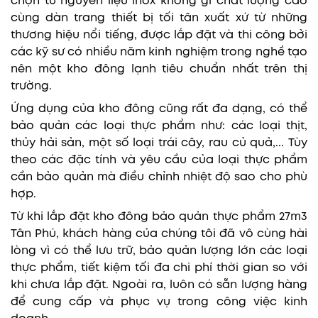
chọn từ nguyên liệu inox không gỉ chất lượng cao
cùng dàn trang thiết bị tối tân xuất xứ từ những
thương hiệu nổi tiếng, được lắp đặt và thi công bởi
các kỹ sư có nhiều năm kinh nghiệm trong nghề tạo
nên một kho đông lạnh tiêu chuẩn nhất trên thị
trường.
Ứng dụng của kho đông cũng rất đa dạng, có thể
bảo quản các loại thực phẩm như: các loại thịt,
thủy hải sản, một số loại trái cây, rau củ quả,... Tùy
theo các đặc tính và yêu cầu của loại thực phẩm
cần bảo quản mà điều chỉnh nhiệt độ sao cho phù
hợp.
Từ khi lắp đặt kho đông bảo quản thực phẩm 27m3
Tân Phú, khách hàng của chúng tôi đã vô cùng hài
lòng vì có thể lưu trữ, bảo quản lượng lớn các loại
thực phẩm, tiết kiệm tối đa chi phí thời gian so với
khi chưa lắp đặt. Ngoài ra, luôn có sẵn lượng hàng
để cung cấp và phục vụ trong công việc kinh