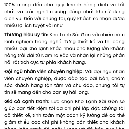
100% mang đến cho quý khách hàng dịch vụ tốt
nhất và trải nghiệm xứng đáng nhất khi sử dụng
dịch vụ. Đến với chúng tôi, quý khách sẽ nhận được
nhiều lợi ích tuyệt vời như:
Thương hiệu uy tín:
Kho Lạnh Sài Gòn với nhiều năm
kinh nghiệm trong nghề. Từng thiết kế và thi công
nhiều loại kho lạnh khác nhau cho lượng lớn khách
hàng trải dài từ Nam ra Bắc và nhận lại những phản
hồi rất tích cực từ phía khách hàng.
Đội ngũ nhân viên chuyên nghiệp:
Với đội ngũ nhân
viên chuyên nghiệp, được đào tạo bài bản, chăm
sóc khách hàng tận tâm và chu đáo, chúng tôi tự
tin sẽ mang đến cho bạn sự hài lòng.
Giá cả cạnh tranh:
Lựa chọn Kho Lạnh Sài Gòn sẽ
giúp bạn tiết kiệm tối đa chi phí lắp đặt. Chúng tôi
đã thiết kế, tính toán một cách kỹ lưỡng để có thể
giảm thiểu các chi phí không cần thiết cho khách