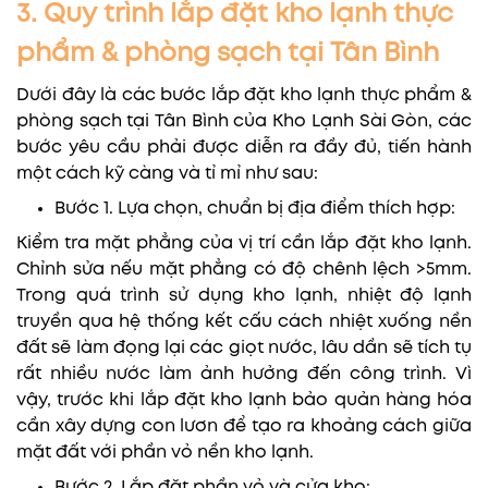
3. Quy trình lắp đặt kho lạnh thực
phẩm & phòng sạch tại Tân Bình
Dưới đây là các bước lắp đặt kho lạnh thực phẩm &
phòng sạch tại Tân Bình của Kho Lạnh Sài Gòn, các
bước yêu cầu phải được diễn ra đầy đủ, tiến hành
một cách kỹ càng và tỉ mỉ như sau:
Bước 1. Lựa chọn, chuẩn bị địa điểm thích hợp:
Kiểm tra mặt phẳng của vị trí cần lắp đặt kho lạnh.
Chỉnh sửa nếu mặt phẳng có độ chênh lệch >5mm.
Trong quá trình sử dụng kho lạnh, nhiệt độ lạnh
truyền qua hệ thống kết cấu cách nhiệt xuống nền
đất sẽ làm đọng lại các giọt nước, lâu dần sẽ tích tụ
rất nhiều nước làm ảnh hưởng đến công trình. Vì
vậy, trước khi lắp đặt kho lạnh bảo quản hàng hóa
cần xây dựng con lươn để tạo ra khoảng cách giữa
mặt đất với phần vỏ nền kho lạnh.
Bước 2. Lắp đặt phần vỏ và cửa kho: