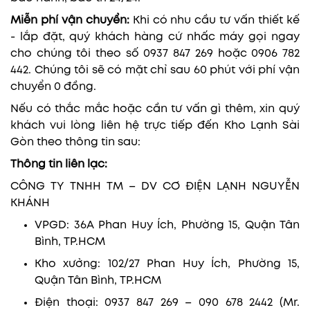
Miễn phí vận chuyển:
Khi có nhu cầu tư vấn thiết kế
- lắp đặt, quý khách hàng cứ nhấc máy gọi ngay
cho chúng tôi theo số 0937 847 269 hoặc 0906 782
442. Chúng tôi sẽ có mặt chỉ sau 60 phút với phí vận
chuyển 0 đồng.
Nếu có thắc mắc hoặc cần tư vấn gì thêm, xin quý
khách vui lòng liên hệ trực tiếp đến Kho Lạnh Sài
Gòn theo thông tin sau:
Thông tin liên lạc:
CÔNG TY TNHH TM – DV CƠ ĐIỆN LẠNH NGUYỄN
KHÁNH
VPGD: 36A Phan Huy Ích, Phường 15, Quận Tân
Bình, TP.HCM
Kho xưởng: 102/27 Phan Huy Ích, Phường 15,
Quận Tân Bình, TP.HCM
Điện thoại: 0937 847 269 – 090 678 2442 (Mr.