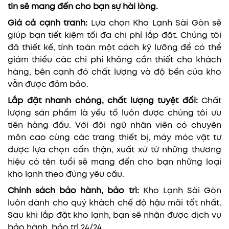
tin sẽ mang đến cho bạn sự hài lòng.
Giá cả cạnh tranh:
Lựa chọn Kho Lạnh Sài Gòn sẽ
giúp bạn tiết kiệm tối đa chi phí lắp đặt. Chúng tôi
đã thiết kế, tính toán một cách kỹ lưỡng để có thể
giảm thiểu các chi phí không cần thiết cho khách
hàng, bên cạnh đó chất lượng và độ bền của kho
vẫn được đảm bảo.
Lắp đặt nhanh chóng, chất lượng tuyệt đối:
Chất
lượng sản phẩm là yếu tố luôn được chúng tôi ưu
tiên hàng đầu. Với đội ngũ nhân viên có chuyên
môn cao cùng các trang thiết bị, máy móc vật tư
được lựa chọn cẩn thận, xuất xứ từ những thương
hiệu có tên tuổi sẽ mang đến cho bạn những loại
kho lạnh theo đúng yêu cầu.
Chính sách bảo hành, bảo trì:
Kho Lạnh Sài Gòn
luôn dành cho quý khách chế độ hậu mãi tốt nhất.
Sau khi lắp đặt kho lạnh, bạn sẽ nhận được dịch vụ
bảo hành, bảo trì 24/24.