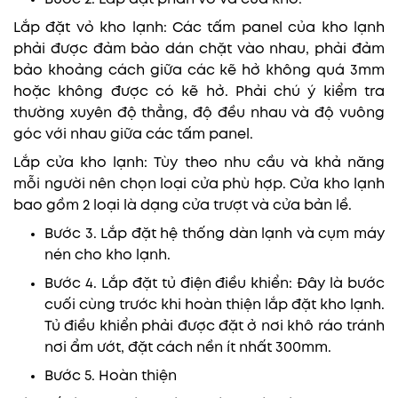
Lắp đặt vỏ kho lạnh: Các tấm panel của kho lạnh
phải được đảm bảo dán chặt vào nhau, phải đảm
bảo khoảng cách giữa các kẽ hở không quá 3mm
hoặc không được có kẽ hở. Phải chú ý kiểm tra
thường xuyên độ thẳng, độ đều nhau và độ vuông
góc với nhau giữa các tấm panel.
Lắp cửa kho lạnh: Tùy theo nhu cầu và khả năng
mỗi người nên chọn loại cửa phù hợp. Cửa kho lạnh
bao gồm 2 loại là dạng cửa trượt và cửa bản lề.
Bước 3. Lắp đặt hệ thống dàn lạnh và cụm máy
nén cho kho lạnh.
Bước 4. Lắp đặt tủ điện điều khiển: Đây là bước
cuối cùng trước khi hoàn thiện lắp đặt kho lạnh.
Tủ điều khiển phải được đặt ở nơi khô ráo tránh
nơi ẩm ướt, đặt cách nền ít nhất 300mm.
Bước 5. Hoàn thiện