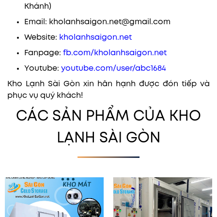
Khánh)
Email: kholanhsaigon.net@gmail.com
Website:
kholanhsaigon.net
Fanpage:
fb.com/kholanhsaigon.net
Youtube:
youtube.com/user/abc1684
Kho Lạnh Sài Gòn xin hân hạnh được đón tiếp và
phục vụ quý khách!
CÁC SẢN PHẨM CỦA KHO
LẠNH SÀI GÒN