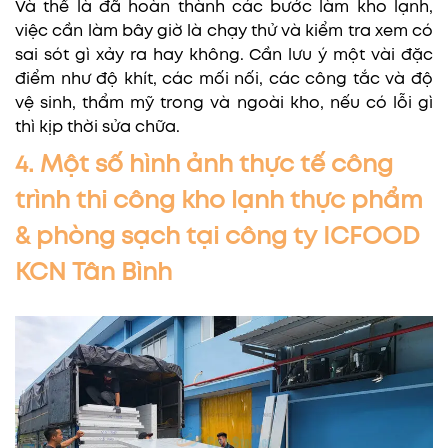
Và thế là đã hoàn thành các bước làm kho lạnh,
việc cần làm bây giờ là chạy thử và kiểm tra xem có
sai sót gì xảy ra hay không. Cần lưu ý một vài đặc
điểm như độ khít, các mối nối, các công tắc và độ
vệ sinh, thẩm mỹ trong và ngoài kho, nếu có lỗi gì
thì kịp thời sửa chữa.
4. Một số hình ảnh thực tế công
trình thi công kho lạnh thực phẩm
& phòng sạch tại công ty ICFOOD
KCN Tân Bình