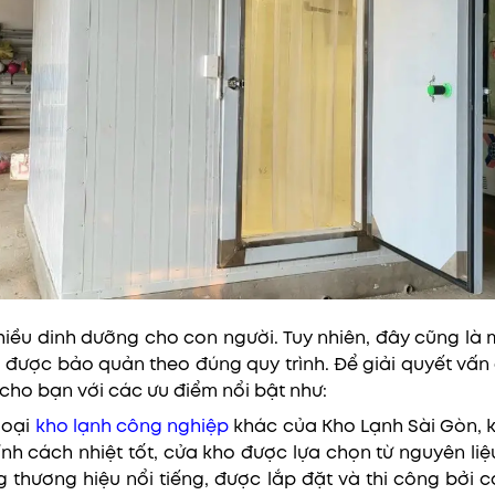
 nhiều dinh dưỡng cho con người. Tuy nhiên, đây cũng là
được bảo quản theo đúng quy trình. Để giải quyết vấn đ
h cho bạn với các ưu điểm nổi bật như:
loại
kho lạnh công nghiệp
khác của Kho Lạnh Sài Gòn, 
h cách nhiệt tốt, cửa kho được lựa chọn từ nguyên liệ
ững thương hiệu nổi tiếng, được lắp đặt và thi công bởi