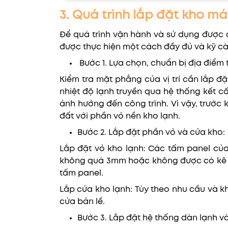
3. Quá trình lắp đặt kho má
Để quá trình vận hành và sử dụng được d
được thực hiện một cách đầy đủ và kỹ c
Bước 1. Lựa chọn, chuẩn bị địa điểm 
Kiểm tra mặt phẳng của vị trí cần lắp đ
nhiệt độ lạnh truyền qua hệ thống kết cấ
ảnh hưởng đến công trình. Vì vậy, trước
đất với phần vỏ nền kho lạnh.
Bước 2. Lắp đặt phần vỏ và cửa kho:
Lắp đặt vỏ kho lạnh: Các tấm panel c
không quá 3mm hoặc không được có kẽ hở
tấm panel.
Lắp cửa kho lạnh: Tùy theo nhu cầu và k
cửa bản lề.
Bước 3. Lắp đặt hệ thống dàn lạnh v