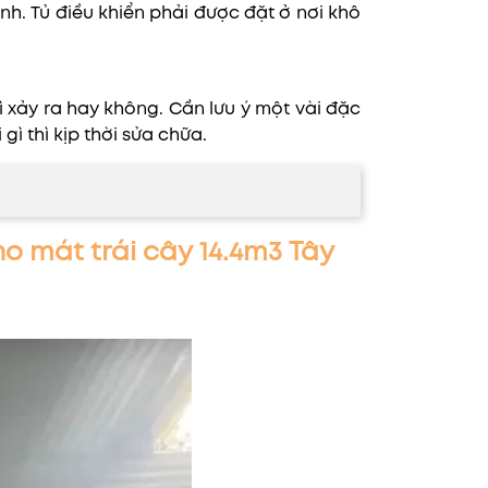
ạnh. Tủ điều khiển phải được đặt ở nơi khô
ì xảy ra hay không. Cần lưu ý một vài đặc
gì thì kịp thời sửa chữa.
kho mát trái cây 14.4m3 Tây