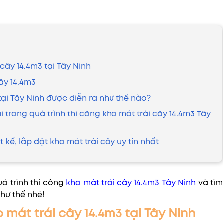
 cây 14.4m3 tại Tây Ninh
cây 14.4m3
 tại Tây Ninh được diễn ra như thế nào?
ại trong quá trình thi công kho mát trái cây 14.4m3 Tây
 kế, lắp đặt kho mát trái cây uy tín nhất
á trình thi công
kho mát trái cây 14.4m3 Tây Ninh
và tìm
như thế nhé!
o mát trái cây 14.4m3 tại Tây Ninh