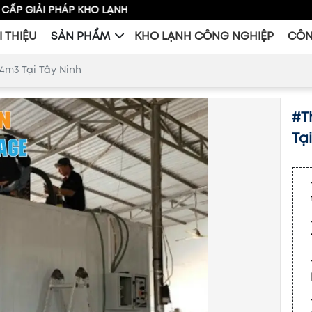
PHÁP KHO LẠNH
I THIỆU
SẢN PHẨM
KHO LẠNH CÔNG NGHIỆP
CÔN
.4m3 Tại Tây Ninh
#T
Tạ