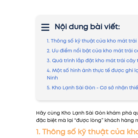
Nội dung bài viết:
1. Thông số kỹ thuật của kho mát trái
2. Ưu điểm nổi bật của kho mát trái 
3. Quá trình lắp đặt kho mát trái cây
4. Một số hình ảnh thực tế được ghi l
Ninh
5. Kho Lạnh Sài Gòn - Cơ sở nhận thiết
Hãy cùng Kho Lạnh Sài Gòn khám phá qu
đặc biệt mà lại “được lòng” khách hàng 
1. Thông số kỹ thuật của kh