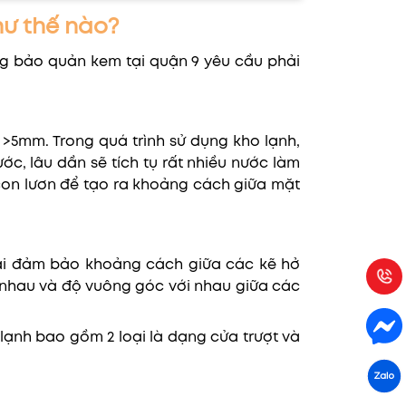
như thế nào?
ông bảo quản kem tại quận 9 yêu cầu phải
 >5mm. Trong quá trình sử dụng kho lạnh,
ớc, lâu dần sẽ tích tụ rất nhiều nước làm
 con lươn để tạo ra khoảng cách giữa mặt
ải đảm bảo khoảng cách giữa các kẽ hở
 nhau và độ vuông góc với nhau giữa các
lạnh bao gồm 2 loại là dạng cửa trượt và