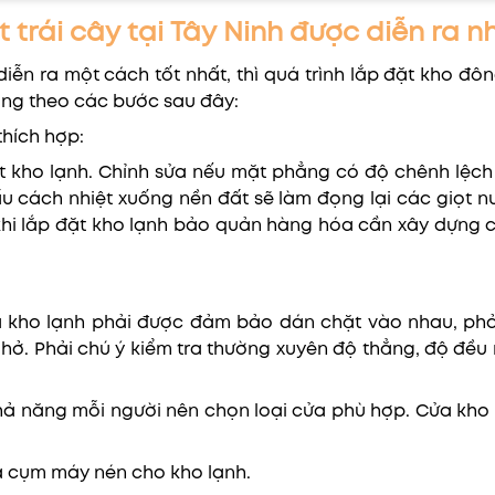
t trái cây tại Tây Ninh được diễn ra 
iễn ra một cách tốt nhất, thì quá trình lắp đặt kho đ
àng theo các bước sau đây:
thích hợp:
ặt kho lạnh. Chỉnh sửa nếu mặt phẳng có độ chênh lệch
u cách nhiệt xuống nền đất sẽ làm đọng lại các giọt nư
 khi lắp đặt kho lạnh bảo quản hàng hóa cần xây dựng
ủa kho lạnh phải được đảm bảo dán chặt vào nhau, ph
. Phải chú ý kiểm tra thường xuyên độ thẳng, độ đều
hả năng mỗi người nên chọn loại cửa phù hợp. Cửa kho 
à cụm máy nén cho kho lạnh.