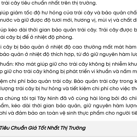
ái cây tiêu chuẩn nhất trên thị trường.
t giúp giảm tốc độ hư hỏng của trái cây và bảo quản ch
nước và giữ được độ tươi mới, hương vị, mùi vị và chất 
iúp kéo dài thời gian bảo quản trái cây. Trái cây đượ
rái cây bị để ở nhiệt độ phòng.
i cây bị bảo quản ở nhiệt độ cao thường mất mát hàm
bảo quản ở nhiệt độ thích hợp, từ đó giữ nguyên hàm lư
 khuẩn: Kho mát giúp giữ cho trái cây không bị nhiễm kh
p giữ cho trái cây không bị phát triển vi khuẩn và nấm 
kiệm chi phí bảo quản trái cây. Bảo quản trái cây trong 
ượng trái cây bị hư hỏng và tiết kiệm chi phí cho việc t
 chúng tôi tại Tây Ninh đã vô cùng hài lòng bởi đó chí
phẩm, kéo dài thời gian bảo quản, giữ nguyên hàm lượ
 phí và đảm bảo an toàn vệ sinh thực phẩm cho người ti
Tiêu Chuẩn Giá Tốt Nhất Thị Trường