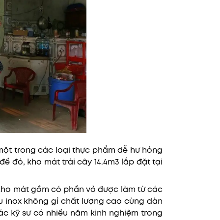
 một trong các loại thực phẩm dễ hư hỏng
ề đó, kho mát trái cây 14.4m3 lắp đặt tại
kho mát gồm có phần vỏ được làm từ các
u inox không gỉ chất lượng cao cùng dàn
 các kỹ sư có nhiều năm kinh nghiệm trong