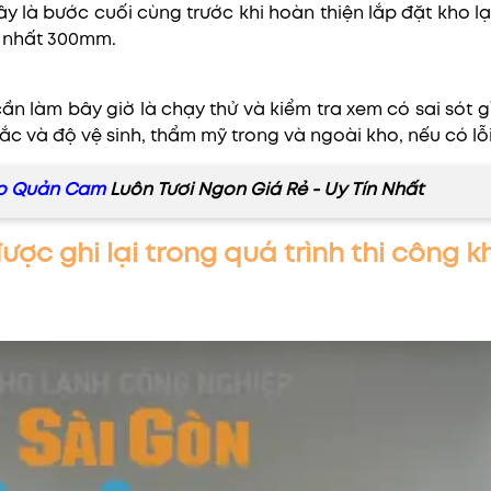
Đây là bước cuối cùng trước khi hoàn thiện lắp đặt kho l
ít nhất 300mm.
ần làm bây giờ là chạy thử và kiểm tra xem có sai sót g
c và độ vệ sinh, thẩm mỹ trong và ngoài kho, nếu có lỗi 
ảo Quản Cam
Luôn Tươi Ngon Giá Rẻ - Uy Tín Nhất
ược ghi lại trong quá trình thi công 