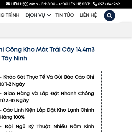
LIÊN HỆ
Mon - Fri: 8:00 - 17:00
LIÊN HỆ SĐT:
0937 847 269
G TRÌNH
DỊCH VỤ
TIN TỨC
LIÊN HỆ
hi Công Kho Mát Trái Cây 14.4m3
i Tây Ninh
- Khảo Sát Thực Tế Và Gửi Báo Cáo Chỉ
từ 1-2 Ngày
- Giao Hàng Và Lắp Đặt Nhanh Chóng
Từ 3-10 Ngày
- Các Linh Kiện Lắp Đặt Kho Lạnh Chính
Hãng 100%
- Đội Ngũ Kỹ Thuật Nhiều Năm Kinh