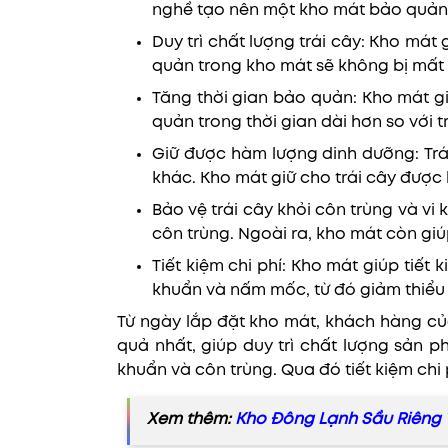
nghề tạo nên một kho mát bảo quản tr
Duy trì chất lượng trái cây: Kho má
quản trong kho mát sẽ không bị mất 
Tăng thời gian bảo quản: Kho mát g
quản trong thời gian dài hơn so với t
Giữ được hàm lượng dinh dưỡng: Trá
khác. Kho mát giữ cho trái cây được 
Bảo vệ trái cây khỏi côn trùng và vi
côn trùng. Ngoài ra, kho mát còn giú
Tiết kiệm chi phí: Kho mát giúp tiết 
khuẩn và nấm mốc, từ đó giảm thiểu l
Từ ngày lắp đặt kho mát, khách hàng của
quả nhất, giúp duy trì chất lượng sản 
khuẩn và côn trùng. Qua đó tiết kiệm chi
Xem thêm:
Kho Đông Lạnh Sầu Riêng