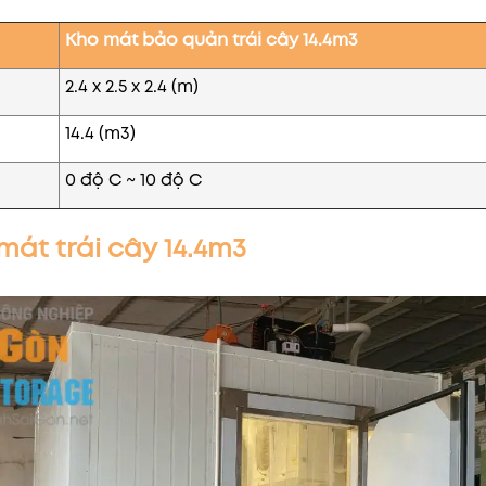
Kho mát bảo quản trái cây 14.4m3
2.4 x 2.5 x 2.4 (m)
14.4 (m3)
0 độ C ~ 10 độ C
 mát trái cây 14.4m3