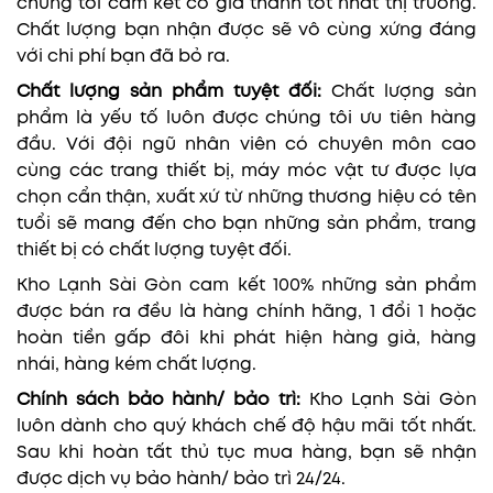
chúng tôi cam kết có giá thành tốt nhất thị trường.
Chất lượng bạn nhận được sẽ vô cùng xứng đáng
với chi phí bạn đã bỏ ra.
Chất lượng sản phẩm tuyệt đối:
Chất lượng sản
phẩm là yếu tố luôn được chúng tôi ưu tiên hàng
đầu. Với đội ngũ nhân viên có chuyên môn cao
cùng các trang thiết bị, máy móc vật tư được lựa
chọn cẩn thận, xuất xứ từ những thương hiệu có tên
tuổi sẽ mang đến cho bạn những sản phẩm, trang
thiết bị có chất lượng tuyệt đối.
Kho Lạnh Sài Gòn cam kết 100% những sản phẩm
được bán ra đều là hàng chính hãng, 1 đổi 1 hoặc
hoàn tiền gấp đôi khi phát hiện hàng giả, hàng
nhái, hàng kém chất lượng.
Chính sách bảo hành/ bảo trì:
Kho Lạnh Sài Gòn
luôn dành cho quý khách chế độ hậu mãi tốt nhất.
Sau khi hoàn tất thủ tục mua hàng, bạn sẽ nhận
được dịch vụ bảo hành/ bảo trì 24/24.