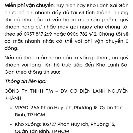
Miễn phí vận chuyển:
Tuy hiện nay Kho Lạnh Sài Gòn
chưa có chi nhánh đầy đủ tại 63 tỉnh thành, nhưng
khi có nhu cầu tư vấn hoặc mua sản phẩm, quý
khách hàng cứ nhấc máy gọi ngay cho chúng tôi
theo số 0937 847 269 hoặc 0906 782 442. Chúng tôi sẽ
có mặt nhanh nhất có thể với phí vận chuyển 0
đồng.
Nếu có thắc mắc hoặc cần tư vấn gì thêm, xin quý
khách vui lòng liên hệ trực tiếp đến Kho Lạnh Sài
Gòn theo thông tin sau:
Thông tin liên lạc:
CÔNG TY TNHH TM – DV CƠ ĐIỆN LẠNH NGUYỄN
KHÁNH
VPGD: 36A Phan Huy Ích, Phường 15, Quận Tân
Bình, TP.HCM
Kho xưởng: 102/27 Phan Huy Ích, Phường 15,
Quận Tân Bình, TP.HCM