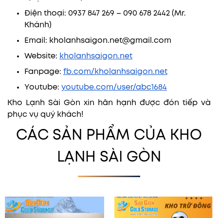
Điện thoại: 0937 847 269 – 090 678 2442 (Mr.
Khánh)
Email: kholanhsaigon.net@gmail.com
Website:
kholanhsaigon.net
Fanpage:
fb.com/kholanhsaigon.net
Youtube:
youtube.com/user/abc1684
Kho Lạnh Sài Gòn xin hân hạnh được đón tiếp và
phục vụ quý khách!
CÁC SẢN PHẨM CỦA KHO
LẠNH SÀI GÒN