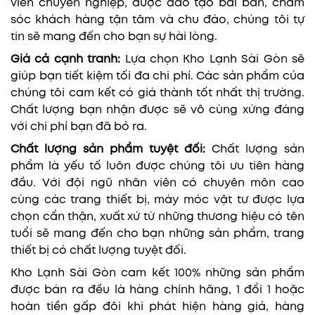
viên chuyên nghiệp, được đào tạo bài bản, chăm
sóc khách hàng tận tâm và chu đáo, chúng tôi tự
tin sẽ mang đến cho bạn sự hài lòng.
Giá cả cạnh tranh:
Lựa chọn Kho Lạnh Sài Gòn sẽ
giúp bạn tiết kiệm tối đa chi phí. Các sản phẩm của
chúng tôi cam kết có giá thành tốt nhất thị trường.
Chất lượng bạn nhận được sẽ vô cùng xứng đáng
với chi phí bạn đã bỏ ra.
Chất lượng sản phẩm tuyệt đối:
Chất lượng sản
phẩm là yếu tố luôn được chúng tôi ưu tiên hàng
đầu. Với đội ngũ nhân viên có chuyên môn cao
cùng các trang thiết bị, máy móc vật tư được lựa
chọn cẩn thận, xuất xứ từ những thương hiệu có tên
tuổi sẽ mang đến cho bạn những sản phẩm, trang
thiết bị có chất lượng tuyệt đối.
Kho Lạnh Sài Gòn cam kết 100% những sản phẩm
được bán ra đều là hàng chính hãng, 1 đổi 1 hoặc
hoàn tiền gấp đôi khi phát hiện hàng giả, hàng