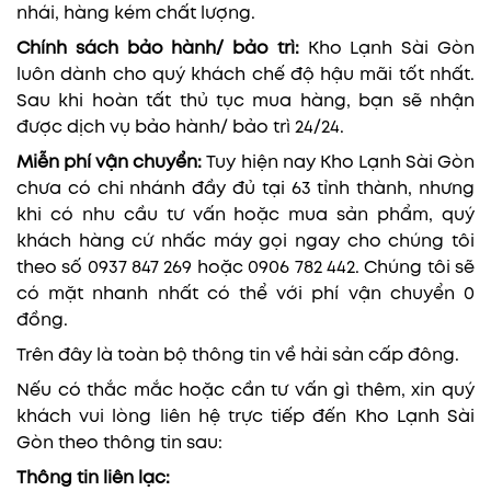
nhái, hàng kém chất lượng.
Chính sách bảo hành/ bảo trì:
Kho Lạnh Sài Gòn
luôn dành cho quý khách chế độ hậu mãi tốt nhất.
Sau khi hoàn tất thủ tục mua hàng, bạn sẽ nhận
được dịch vụ bảo hành/ bảo trì 24/24.
Miễn phí vận chuyển:
Tuy hiện nay Kho Lạnh Sài Gòn
chưa có chi nhánh đầy đủ tại 63 tỉnh thành, nhưng
khi có nhu cầu tư vấn hoặc mua sản phẩm, quý
khách hàng cứ nhấc máy gọi ngay cho chúng tôi
theo số 0937 847 269 hoặc 0906 782 442. Chúng tôi sẽ
có mặt nhanh nhất có thể với phí vận chuyển 0
đồng.
Trên đây là toàn bộ thông tin về hải sản cấp đông.
Nếu có thắc mắc hoặc cần tư vấn gì thêm, xin quý
khách vui lòng liên hệ trực tiếp đến Kho Lạnh Sài
Gòn theo thông tin sau:
Thông tin liên lạc: