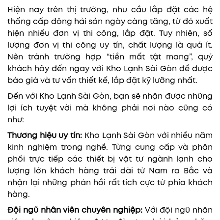
Hiện nay trên thị trường, nhu cầu lắp đặt các hệ
thống cấp đông hải sản ngày càng tăng, từ đó xuất
hiện nhiều đơn vị thi công, lắp đặt. Tuy nhiên, số
lượng đơn vị thi công uy tín, chất lượng là quá ít.
Nên tránh trường hợp “tiền mất tật mang”, quý
khách hãy đến ngay với Kho Lạnh Sài Gòn để được
báo giá và tư vấn thiết kế, lắp đặt kỹ lưỡng nhất.
Đến với Kho Lạnh Sài Gòn, bạn sẽ nhận được những
lợi ích tuyệt vời mà không phải nơi nào cũng có
như:
Thương hiệu uy tín:
Kho Lạnh Sài Gòn với nhiều năm
kinh nghiệm trong nghề. Từng cung cấp và phân
phối trực tiếp các thiết bị vật tư ngành lạnh cho
lượng lớn khách hàng trải dài từ Nam ra Bắc và
nhận lại những phản hồi rất tích cực từ phía khách
hàng.
Đội ngũ nhân viên chuyên nghiệp:
Với đội ngũ nhân