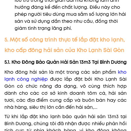
lưu trữ trong thời gian dài mà không làm ảnh
hưởng đáng kể đến chất lượng. Điều này cho
phép người tiêu dùng mua sắm số lượng lớn hải
sản và sử dụng dần theo nhu cầu, đồng thời
giảm tình trạng lãng phí.
5. Một số công trình thực tế lắp đặt kho lạnh,
kho cấp đông hải sản của Kho Lạnh Sài Gòn
5.1. Kho Đông Bảo Quản Hải Sản 13m3 Tại Bình Dương
Kho đông hải sản là một trong các sản phẩm
kho
lạnh công nghiệp
được lắp đặt bởi Kho Lạnh Sài
Gòn có chức năng đa dạng, vô cùng thích hợp
dành cho các cơ sở kinh doanh tôm cá, hải sản
tươi, các địa điểm cung cấp và buôn bán hay các
nhà hàng, siêu thị lớn cần đến hải sản,...
Từ khi lắp đặt kho lạnh bảo quản hải sản 13m3 tại
Bình Dương, chúng tôi đã nhận được nhiều phản hồi
tích cực từ phía khách hàng, vì kho đông không