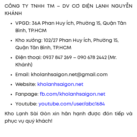
CÔNG TY TNHH TM – DV CƠ ĐIỆN LẠNH NGUYỄN
KHÁNH
VPGD: 36A Phan Huy Ích, Phường 15, Quận Tân
Bình, TP.HCM
Kho xưởng: 102/27 Phan Huy Ích, Phường 15,
Quận Tân Bình, TP.HCM
Điện thoại: 0937 847 269 – 090 678 2442 (Mr.
Khánh)
Email: kholanhsaigon.net@gmail.com
Website:
kholanhsaigon.net
Fanpage:
fb.com/kholanhsaigon.net
Youtube:
youtube.com/user/abc1684
Kho Lạnh Sài Gòn xin hân hạnh được đón tiếp và
phục vụ quý khách!