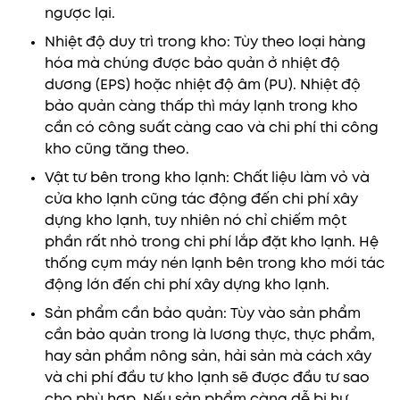
ngược lại.
Nhiệt độ duy trì trong kho: Tùy theo loại hàng
hóa mà chúng được bảo quản ở nhiệt độ
dương (EPS) hoặc nhiệt độ âm (PU). Nhiệt độ
bảo quản càng thấp thì máy lạnh trong kho
cần có công suất càng cao và chi phí thi công
kho cũng tăng theo.
Vật tư bên trong kho lạnh: Chất liệu làm vỏ và
cửa kho lạnh cũng tác động đến chi phí xây
dựng kho lạnh, tuy nhiên nó chỉ chiếm một
phần rất nhỏ trong chi phí lắp đặt kho lạnh. Hệ
thống cụm máy nén lạnh bên trong kho mới tác
động lớn đến chi phí xây dựng kho lạnh.
Sản phẩm cần bảo quản: Tùy vào sản phẩm
cần bảo quản trong là lương thực, thực phẩm,
hay sản phẩm nông sản, hải sản mà cách xây
và chi phí đầu tư kho lạnh sẽ được đầu tư sao
cho phù hợp. Nếu sản phẩm càng dễ bị hư