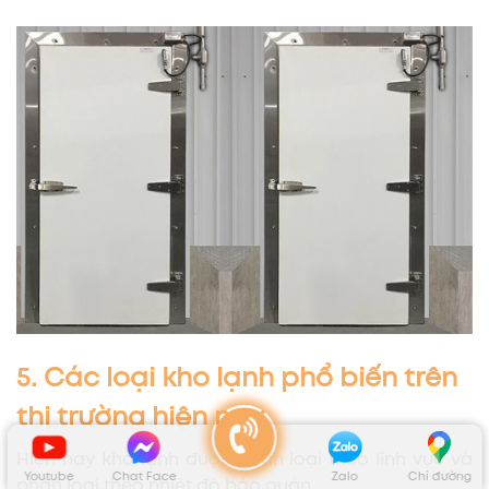
5. Các loại kho lạnh phổ biến trên
thị trường hiện nay
Hiện nay kho lạnh được phân loại theo lĩnh vực và
Youtube
Chat Face
Zalo
Chỉ đường
phân loại theo nhiệt độ bảo quản