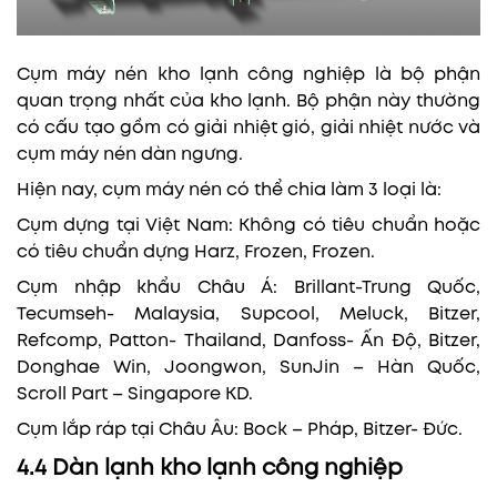
Cụm máy nén kho lạnh công nghiệp là bộ phận
quan trọng nhất của kho lạnh. Bộ phận này thường
có cấu tạo gồm có giải nhiệt gió, giải nhiệt nước và
cụm máy nén dàn ngưng.
Hiện nay, cụm máy nén có thể chia làm 3 loại là:
Cụm dựng tại Việt Nam: Không có tiêu chuẩn hoặc
có tiêu chuẩn dựng Harz, Frozen, Frozen.
Cụm nhập khẩu Châu Á: Brillant-Trung Quốc,
Tecumseh- Malaysia, Supcool, Meluck, Bitzer,
Refcomp, Patton- Thailand, Danfoss- Ấn Độ, Bitzer,
Donghae Win, Joongwon, SunJin – Hàn Quốc,
Scroll Part – Singapore KD.
Cụm lắp ráp tại Châu Âu: Bock – Pháp, Bitzer- Đức.
4.4 Dàn lạnh kho lạnh công nghiệp