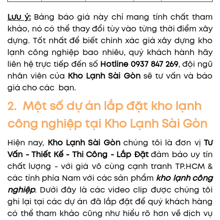
Lưu ý:
Bảng báo giá này chỉ mang tính chất tham
khảo, nó có thể thay đổi tùy vào từng thời điểm xây
dựng. Tốt nhất để biết chính xác giá xây dựng kho
lạnh công nghiệp bao nhiêu, quý khách hành hãy
liên hệ trực tiếp đến số
Hotline 0937 847 269
, đội ngũ
nhân viên của
Kho Lạnh Sài Gòn
sẽ tư vấn và báo
giá cho các bạn.
2. Một số dự án lắp đặt kho lạnh
công nghiệp tại Kho Lạnh Sài Gòn
Hiện nay,
Kho Lạnh Sài Gòn
chúng tôi là đơn vị
Tư
Vấn - Thiết Kế - Thi Công - Lắp Đặt
đảm bảo uy tín
chất lượng - với giá vô cùng cạnh tranh TP.HCM &
các tỉnh phía Nam với các sản phẩm
kho lạnh công
nghiệp
. Dưới đây là các video clip được chúng tôi
ghi lại tại các dự án đã lắp đặt để quý khách hàng
có thể tham khảo cũng như hiểu rõ hơn về dịch vụ