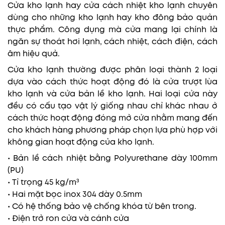
Cửa kho lạnh hay cửa cách nhiệt kho lạnh chuyên
dùng cho những kho lạnh hay kho đông bảo quản
thực phẩm. Công dụng mà cửa mang lại chính là
ngăn sự thoát hơi lạnh, cách nhiệt, cách điện, cách
âm hiệu quả.
Cửa kho lạnh thường được phân loại thành 2 loại
dựa vào cách thức hoạt động đó là cửa trượt lùa
kho lạnh và cửa bản lề kho lạnh. Hai loại cửa này
đều có cấu tạo vật lý giống nhau chỉ khác nhau ở
cách thức hoạt động đóng mở cửa nhằm mang đến
cho khách hàng phương pháp chọn lựa phù hợp với
không gian hoạt động của kho lạnh.
• Bản lề cách nhiệt bằng Polyurethane dày 100mm
(PU)
• Tỉ trọng 45 kg/m³
• Hai mặt bọc inox 304 dày 0.5mm
• Có hệ thống bảo vệ chống khóa từ bên trong.
• Điện trở ron cửa và cánh cửa