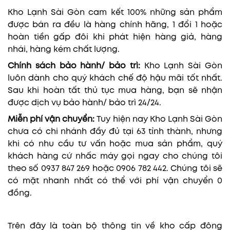
Kho Lạnh Sài Gòn cam kết 100% những sản phẩm
được bán ra đều là hàng chính hãng, 1 đổi 1 hoặc
hoàn tiền gấp đôi khi phát hiện hàng giả, hàng
nhái, hàng kém chất lượng.
Chính sách bảo hành/ bảo trì:
Kho Lạnh Sài Gòn
luôn dành cho quý khách chế độ hậu mãi tốt nhất.
Sau khi hoàn tất thủ tục mua hàng, bạn sẽ nhận
được dịch vụ bảo hành/ bảo trì 24/24.
Miễn phí vận chuyển:
Tuy hiện nay Kho Lạnh Sài Gòn
chưa có chi nhánh đầy đủ tại 63 tỉnh thành, nhưng
khi có nhu cầu tư vấn hoặc mua sản phẩm, quý
khách hàng cứ nhấc máy gọi ngay cho chúng tôi
theo số 0937 847 269 hoặc 0906 782 442. Chúng tôi sẽ
có mặt nhanh nhất có thể với phí vận chuyển 0
đồng.
Trên đây là toàn bộ thông tin về kho cấp đông