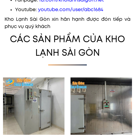
Fanpage:
fb.com/kholanhsaigon.net
Youtube:
youtube.com/user/abc1684
Kho Lạnh Sài Gòn xin hân hạnh được đón tiếp và
phục vụ quý khách
CÁC SẢN PHẨM CỦA KHO
LẠNH SÀI GÒN