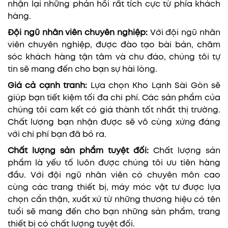
nhận lại những phản hồi rất tích cực từ phía khách
hàng.
Đội ngũ nhân viên chuyên nghiệp:
Với đội ngũ nhân
viên chuyên nghiệp, được đào tạo bài bản, chăm
sóc khách hàng tận tâm và chu đáo, chúng tôi tự
tin sẽ mang đến cho bạn sự hài lòng.
Giá cả cạnh tranh:
Lựa chọn Kho Lạnh Sài Gòn sẽ
giúp bạn tiết kiệm tối đa chi phí. Các sản phẩm của
chúng tôi cam kết có giá thành tốt nhất thị trường.
Chất lượng bạn nhận được sẽ vô cùng xứng đáng
với chi phí bạn đã bỏ ra.
Chất lượng sản phẩm tuyệt đối:
Chất lượng sản
phẩm là yếu tố luôn được chúng tôi ưu tiên hàng
đầu. Với đội ngũ nhân viên có chuyên môn cao
cùng các trang thiết bị, máy móc vật tư được lựa
chọn cẩn thận, xuất xứ từ những thương hiệu có tên
tuổi sẽ mang đến cho bạn những sản phẩm, trang
thiết bị có chất lượng tuyệt đối.