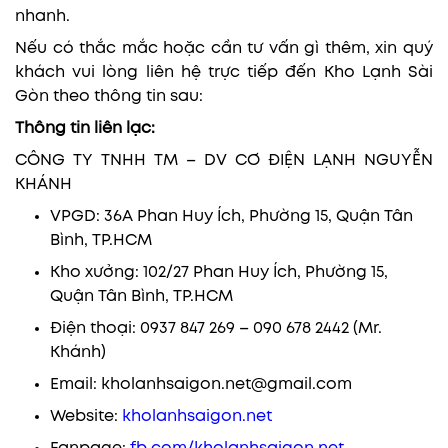
nhanh.
Nếu có thắc mắc hoặc cần tư vấn gì thêm, xin quý
khách vui lòng liên hệ trực tiếp đến Kho Lạnh Sài
Gòn theo thông tin sau:
Thông tin liên lạc:
CÔNG TY TNHH TM – DV CƠ ĐIỆN LẠNH NGUYỄN
KHÁNH
VPGD: 36A Phan Huy Ích, Phường 15, Quận Tân
Bình, TP.HCM
Kho xưởng: 102/27 Phan Huy Ích, Phường 15,
Quận Tân Bình, TP.HCM
Điện thoại: 0937 847 269 – 090 678 2442 (Mr.
Khánh)
Email: kholanhsaigon.net@gmail.com
Website:
kholanhsaigon.net