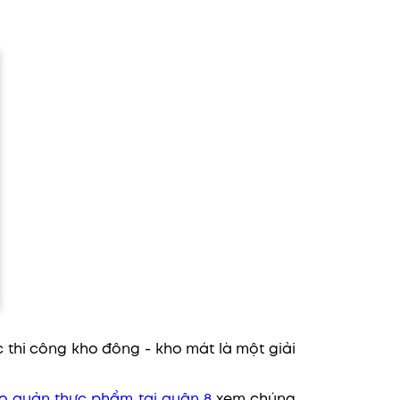
 thi công kho đông - kho mát là một giải
o quản thực phẩm tại quận 8
xem chúng