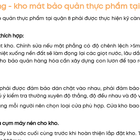
ông - kho mát bảo quản thực phẩm tạ
o quản thực phẩm tại quận 8 phải được thực hiện kỹ càng
thích hợp:
ặt kho. Chỉnh sửa nếu mặt phẳng có độ chênh lệch >5m
iệt xuống nền đất sẽ làm đọng lại các giọt nước, lâu dầ
ặt kho bảo quản hàng hóa cần xây dựng con lươn để tạo
o phải được đảm bảo dán chặt vào nhau, phải đảm bảo
 ý kiểm tra thường xuyên độ thẳng, độ đều nhau và độ 
ăng mỗi người nên chọn loại cửa phù hợp. Cửa kho bao 
và cụm máy nén cho kho.
ây là bước cuối cùng trước khi hoàn thiện lắp đặt kho. 