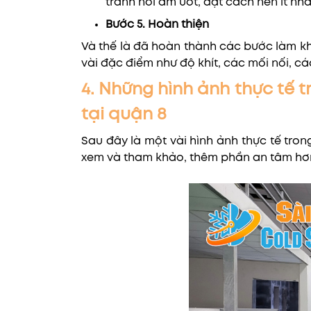
tránh nơi ẩm ướt, đặt cách nền ít n
Bước 5. Hoàn thiện
Và thế là đã hoàn thành các bước làm kho
vài đặc điểm như độ khít, các mối nối, cá
4. Những hình ảnh thực tế 
tại quận 8
Sau đây là một vài hình ảnh thực tế tro
xem và tham khảo, thêm phần an tâm hơn 