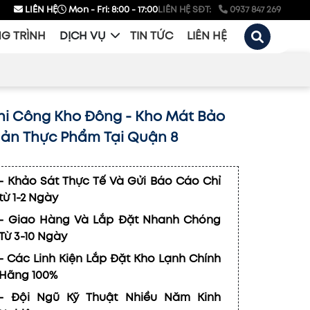
LIÊN HỆ
Mon - Fri: 8:00 - 17:00
LIÊN HỆ SĐT:
0937 847 269
G TRÌNH
DỊCH VỤ
TIN TỨC
LIÊN HỆ
hi Công Kho Đông - Kho Mát Bảo
ản Thực Phẩm Tại Quận 8
- Khảo Sát Thực Tế Và Gửi Báo Cáo Chỉ
từ 1-2 Ngày
- Giao Hàng Và Lắp Đặt Nhanh Chóng
Từ 3-10 Ngày
- Các Linh Kiện Lắp Đặt Kho Lạnh Chính
Hãng 100%
- Đội Ngũ Kỹ Thuật Nhiều Năm Kinh