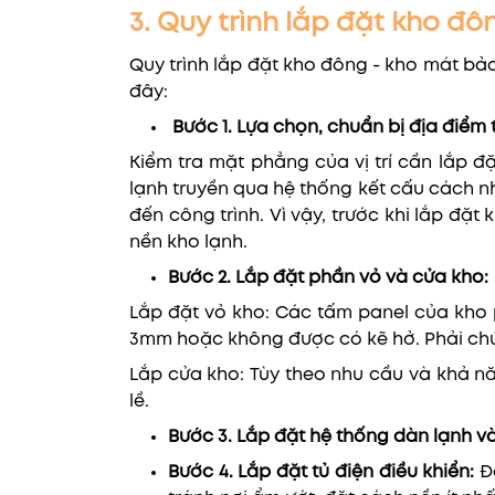
3. Quy trình lắp đặt kho đ
Quy trình lắp đặt kho đông - kho mát bả
đây:
Bước 1. Lựa chọn, chuẩn bị địa điểm 
Kiểm tra mặt phẳng của vị trí cần lắp đ
lạnh truyền qua hệ thống kết cấu cách nh
đến công trình. Vì vậy, trước khi lắp đ
nền kho lạnh.
Bước 2. Lắp đặt phần vỏ và cửa kho:
Lắp đặt vỏ kho: Các tấm panel của kh
3mm hoặc không được có kẽ hở. Phải chú
Lắp cửa kho: Tùy theo nhu cầu và khả n
lề.
Bước 3. Lắp đặt hệ thống dàn lạnh 
Bước 4. Lắp đặt tủ điện điều khiển:
Đ