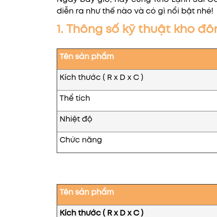
diễn ra như thế nào và có gì nổi bật nhé!
1. Thông số kỹ thuật kho đ
Tên sản phẩm
Kích thước ( R x D x C )
Thể tích
Nhiệt độ
Chức năng
Tên sản phẩm
Kích thước ( R x D x C )