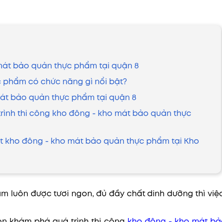
 mát bảo quản thực phẩm tại quận 8
c phẩm có chức năng gì nổi bật?
 mát bảo quản thực phẩm tại quận 8
trình thi công kho đông - kho mát bảo quản thực
 đặt kho đông - kho mát bảo quản thực phẩm tại Kho
ẩm luôn được tươi ngon, đủ đầy chất dinh dưỡng thì việc
òn khám phá quá trình thi công
kho đông - kho mát bả