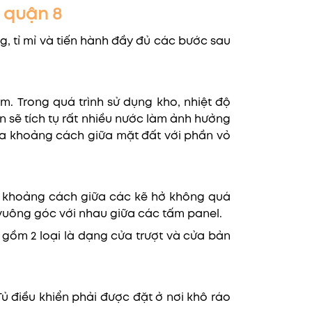
i quận 8
, tỉ mỉ và tiến hành đầy đủ các bước sau
m. Trong quá trình sử dụng kho, nhiệt độ
n sẽ tích tụ rất nhiều nước làm ảnh hưởng
 ra khoảng cách giữa mặt đất với phần vỏ
 khoảng cách giữa các kẽ hở không quá
vuông góc với nhau giữa các tấm panel.
gồm 2 loại là dạng cửa trượt và cửa bản
Tủ điều khiển phải được đặt ở nơi khô ráo