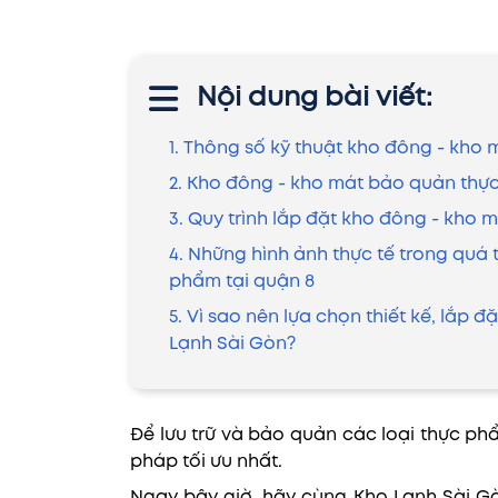
Nội dung bài viết:
1. Thông số kỹ thuật kho đông - kho
2. Kho đông - kho mát bảo quản thự
3. Quy trình lắp đặt kho đông - kho
4. Những hình ảnh thực tế trong quá 
phẩm tại quận 8
5. Vì sao nên lựa chọn thiết kế, lắp
Lạnh Sài Gòn?
Để lưu trữ và bảo quản các loại thực ph
pháp tối ưu nhất.
Ngay bây giờ, hãy cùng Kho Lạnh Sài G