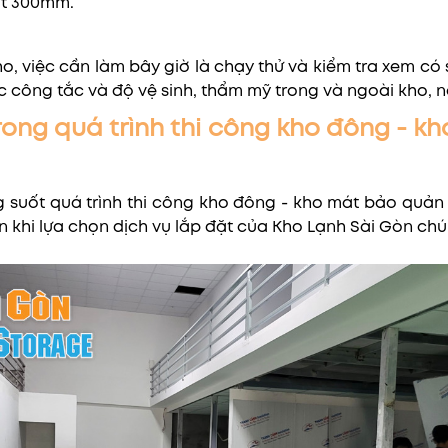
hất 300mm.
, việc cần làm bây giờ là chạy thử và kiểm tra xem có s
c công tắc và độ vệ sinh, thẩm mỹ trong và ngoài kho, nếu
trong quá trình thi công kho đông -
ng suốt quá trình thi công kho đông - kho mát bảo quản
khi lựa chọn dịch vụ lắp đặt của Kho Lạnh Sài Gòn chún